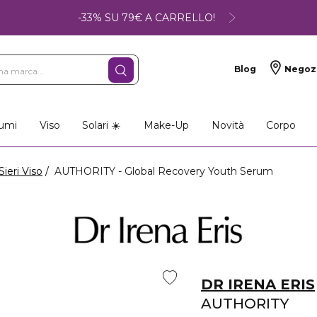
-33% SU 79€ A CARRELLO!
Blog
Negoz
umi
Viso
Solari ☀️
Make-Up
Novità
Corpo
Sieri Viso
AUTHORITY - Global Recovery Youth Serum
DR IRENA ERIS
AUTHORITY