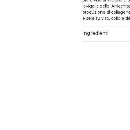
Siero viso antirughe è 
leviga la pelle. Arricchi
produzione di collagene
e sera su viso, collo e d
Ingredienti