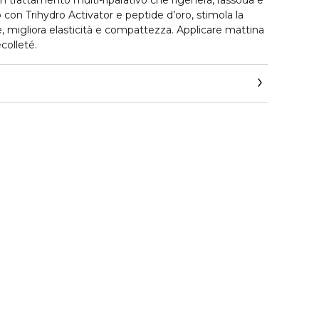
un trattamento multi-riparativo che rigenera, rassoda e
to con Trihydro Activator e peptide d’oro, stimola la
, migliora elasticità e compattezza. Applicare mattina
écolleté.