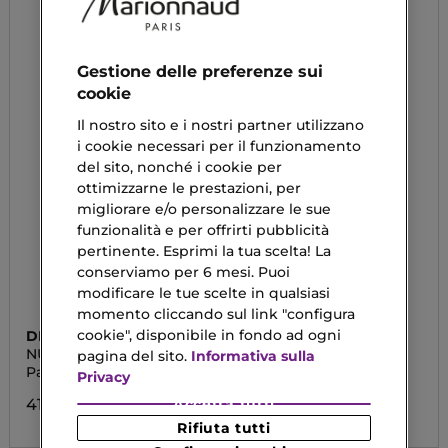
Gestione delle preferenze sui
cookie
Il nostro sito e i nostri partner utilizzano
i cookie necessari per il funzionamento
del sito, nonché i cookie per
ottimizzarne le prestazioni, per
migliorare e/o personalizzare le sue
funzionalità e per offrirti pubblicità
pertinente. Esprimi la tua scelta! La
conserviamo per 6 mesi. Puoi
modificare le tue scelte in qualsiasi
momento cliccando sul link "configura
cookie", disponibile in fondo ad ogni
DIEGO DALLA PALMA
MESAUDA
NUDA PINK
BARE HARMONY 3.0
pagina del sito.
Informativa sulla
Palette Ombretti
Palette Occhi
Privacy
Accetta tutti
41,20 €
22,32 €
Rifiuta tutti