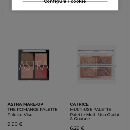
Configura i cookie
ASTRA MAKE-UP
CATRICE
THE ROMANCE PALETTE
MULTI-USE PALETTE
Palette Viso
Palette Multi-Uso Occhi
& Guance
9,90 €
6,29 €