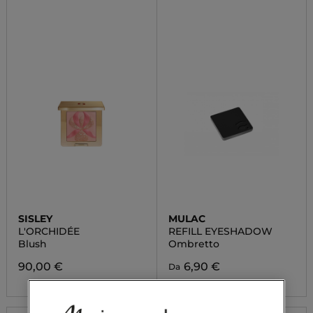
SISLEY
MULAC
L'ORCHIDÉE
REFILL EYESHADOW
Blush
Ombretto
90,00 €
6,90 €
Da