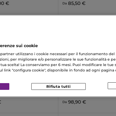
00 €
85,50 €
Da
ferenze sui cookie
ri partner utilizzano i cookie necessari per il funzionamento del
ioni, per migliorare e/o personalizzare le sue funzionalità e per
 tua scelta! La conserviamo per 6 mesi. Puoi modificare le tue s
link "configura cookie", disponibile in fondo ad ogni pagina d
&GABBANA
DOLCE&GABBANA
Rifiuta tutti
E FOR MEN
Q BY DOLCE&GABBANA
Parfum Intense
Parfum
€
98,90 €
Da