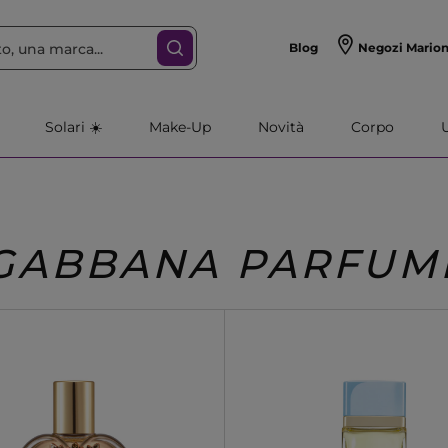
Blog
Negozi Mario
Solari ☀️
Make-Up
Novità
Corpo
GABBANA PARFUM