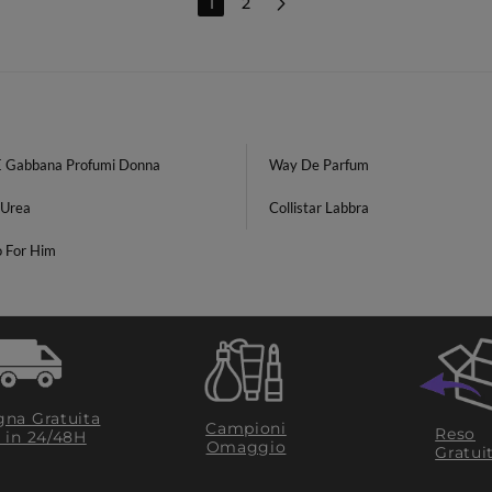
1
2
E Gabbana Profumi Donna
Way De Parfum
Urea
Collistar Labbra
o For Him
na Gratuita
Campioni
Reso
​ in 24/48H
Omaggio
Gratui