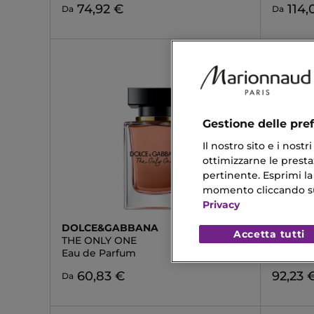
74,92 €
114,
Da
Da
Gestione delle pre
Il nostro sito e i nost
ottimizzarne le prestaz
pertinente. Esprimi la
momento cliccando sul 
Privacy
DOLCE&GABBANA
DOLCE
Accetta tutti
THE ONLY ONE
THE ON
Eau de Parfum
Eau de 
60,83 €
92,23 
Da