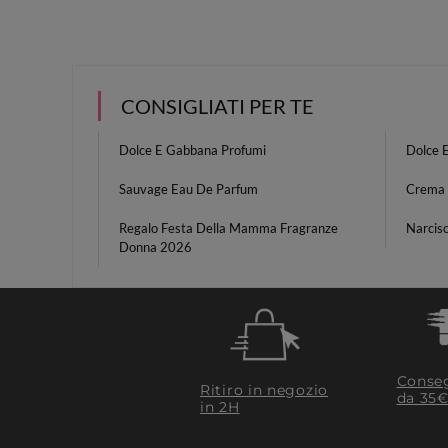
CONSIGLIATI PER TE
Dolce E Gabbana Profumi
Dolce 
Sauvage Eau De Parfum
Crema 
Regalo Festa Della Mamma Fragranze
Narcis
Donna 2026
Conseg
Ritiro in negozio
da 35€
in 2H