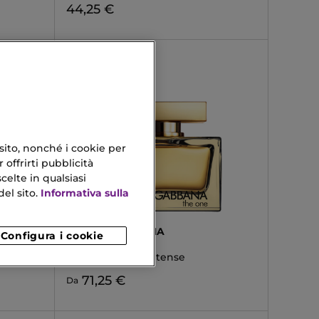
44,25 €
 sito, nonché i cookie per
 offrirti pubblicità
celte in qualsiasi
el sito.
Informativa sulla
DOLCE&GABBANA
Configura i cookie
THE ONE
Eau De Parfum Intense
71,25 €
Da