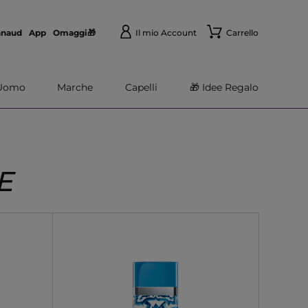
nnaud
App
Omaggi🎁
Il mio Account
Carrello
Uomo
Marche
Capelli
🎁 Idee Regalo
E