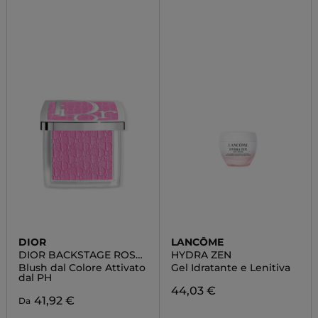
DIOR
LANCÔME
DIOR BACKSTAGE ROSY
HYDRA ZEN
GLOW
Blush dal Colore Attivato
Gel Idratante e Lenitiva
dal PH
44,03 €
41,92 €
Da