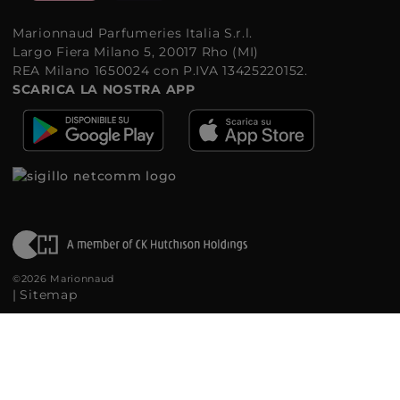
Marionnaud Parfumeries Italia S.r.l.
Largo Fiera Milano 5, 20017 Rho (MI)
REA Milano 1650024 con P.IVA 13425220152.
SCARICA LA NOSTRA APP
©2026 Marionnaud
|
Sitemap