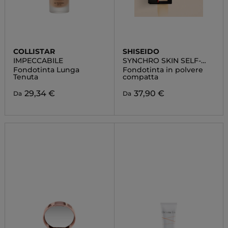
COLLISTAR
SHISEIDO
IMPECCABILE
SYNCHRO SKIN SELF-
REFRESHING CUSTOM
Fondotinta Lunga
Fondotinta in polvere
FINISH POWDER
Tenuta
compatta
FOUNDATION
29,34 €
37,90 €
Da
Da