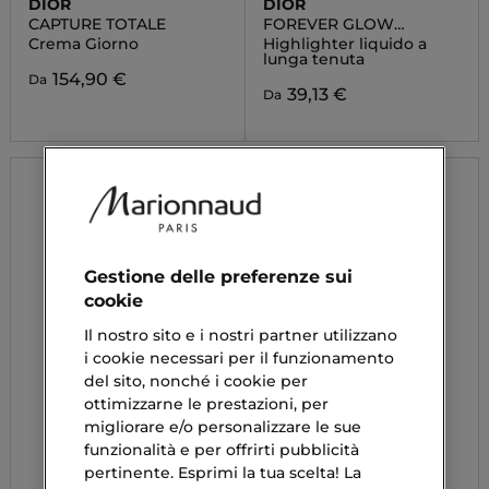
DIOR
DIOR
CAPTURE TOTALE
FOREVER GLOW
MAXIMAIZER
Crema Giorno
Highlighter liquido a
lunga tenuta
154,90 €
Da
39,13 €
Da
Gestione delle preferenze sui
cookie
Il nostro sito e i nostri partner utilizzano
i cookie necessari per il funzionamento
del sito, nonché i cookie per
ottimizzarne le prestazioni, per
migliorare e/o personalizzare le sue
funzionalità e per offrirti pubblicità
pertinente. Esprimi la tua scelta! La