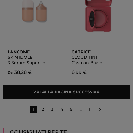
LANCÔME
CATRICE
SKIN IDOLE
CLOUD TINT
3 Serum Supertint
Cushion Blush
38,28 €
6,99 €
Da
VAI ALLA PAGINA SUCCESSIVA
1
2
3
4
5
...
11
CONSIGLIATI PER TE