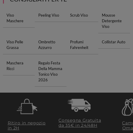
Viso
Peeling Viso
Scrub Viso
Mousse
Maschere
Detergente
Viso
Viso Pelle
Ombretto
Profumi
Collistar Auto
Grassa
Azzurro
Fahrenheit
Maschera
Regalo Festa
Ricci
Della Mamma
Tonico Viso
2026
Consegna Gratuita
Ritiro in negozio
Camp
da 35€​ in 24/48H
in 2H
Oma