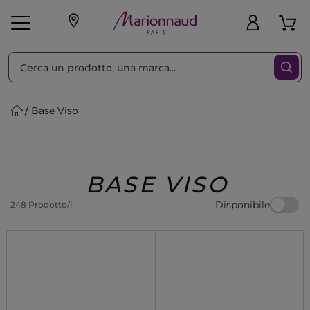
Ordina per
Filtra
Base Viso
Make-up
Profumi
🎁 Idee
Corpo
Uomo
Marche
Capelli
Regalo
BASE VISO
Disponibile
248 Prodotto/i