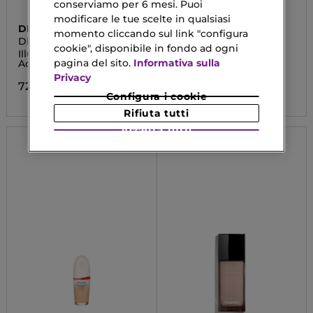
conserviamo per 6 mesi. Puoi
modificare le tue scelte in qualsiasi
DIOR
SHISEIDO
momento cliccando sul link "configura
DIOR FOREVER GLOW
EXPERT SUN
cookie", disponibile in fondo ad ogni
LUMINIZER
PROTECTOR
Illuminante Ricco di
Lozione Corpo e Viso
pagina del sito.
Informativa sulla
Acido Ialuronico
30,22 €
Privacy
Da
72,90 €
Configura i cookie
Rifiuta tutti
Accetta tutti