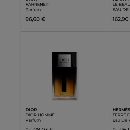
FAHRENEIT
LE BEA
Parfum
EAU DE
96,60 €
162,90
DIOR
HERMÈ
DIOR HOMME
TERRE 
Parfum
Eau De 
128,03 €
116,
Da
Da