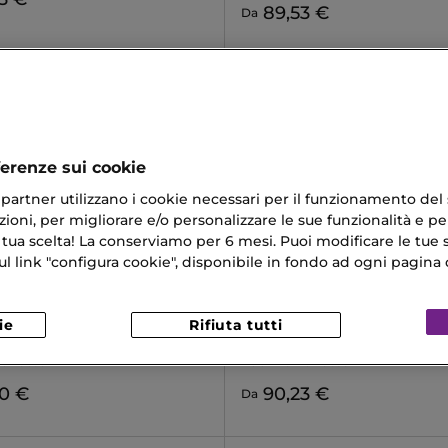
89,53 €
Da
ferenze sui cookie
ri partner utilizzano i cookie necessari per il funzionamento del
ioni, per migliorare e/o personalizzare le sue funzionalità e per
 tua scelta! La conserviamo per 6 mesi. Puoi modificare le tue s
link "configura cookie", disponibile in fondo ad ogni pagina d
ie
Rifiuta tutti
O ARMANI
ISSEY MIYAKE
ER WITH YOU
LE SEL D'ISSEY
oilette
Eau De Toilette
90 €
90,23 €
Da