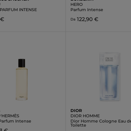
U
HERO
 PARFUM INTENSE
Parfum Intense
 €
122,90 €
Da
S
DIOR
D'HERMÈS
DIOR HOMME
Parfum Intense
Dior Homme Cologne Eau d
Toilette
13 €