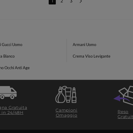
1
2
3
i Gucci Uomo
Armani Uomo
a Bianco
Crema Viso Levigante
no Occhi Anti Age
na Gratuita
Campioni
Reso
​ in 24/48H
Omaggio
Gratui