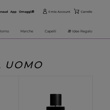
nnaud
App
Omaggi🎁
Il mio Account
Carrello
Uomo
Marche
Capelli
🎁 Idee Regalo
A UOMO