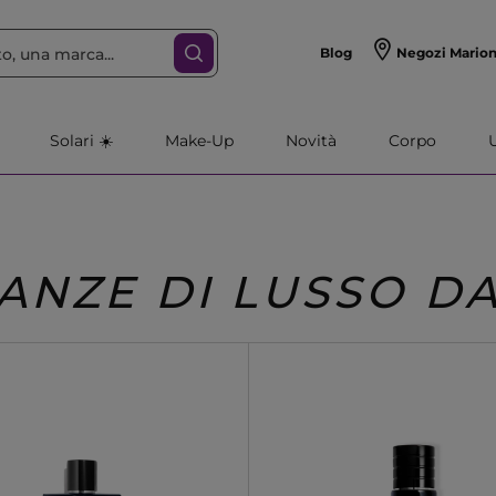
Blog
Negozi Mario
Solari ☀️
Make-Up
Novità
Corpo
ANZE DI LUSSO D