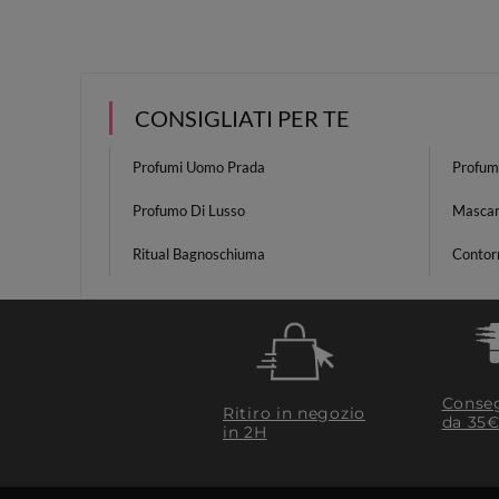
CONSIGLIATI PER TE
Profumi Uomo Prada
Profum
Profumo Di Lusso
Mascar
Ritual Bagnoschiuma
Contor
Conseg
Ritiro in negozio
da 35€
in 2H