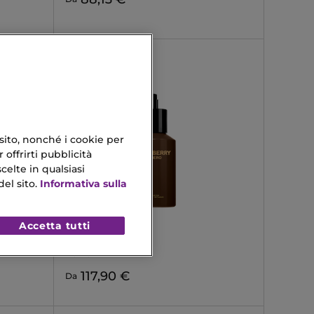
 sito, nonché i cookie per
 offrirti pubblicità
celte in qualsiasi
el sito.
Informativa sulla
Accetta tutti
BURBERRY
HERO
Parfum
117,90 €
Da