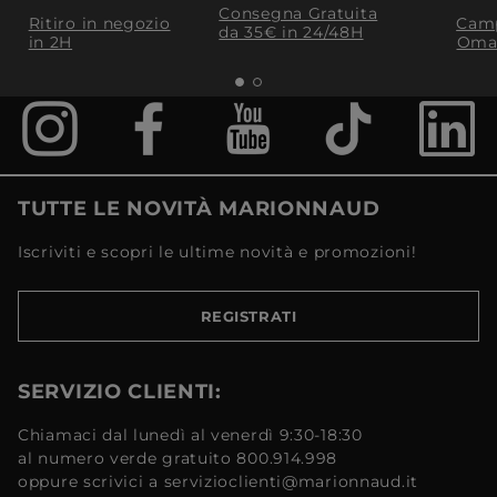
Consegna Gratuita
Ritiro in negozio
Camp
da 35€​ in 24/48H
in 2H
Oma
TUTTE LE NOVITÀ MARIONNAUD
Iscriviti e scopri le ultime novità e promozioni!
REGISTRATI
SERVIZIO CLIENTI:
Chiamaci dal lunedì al venerdì 9:30-18:30
al numero verde gratuito 800.914.998
oppure scrivici a servizioclienti@marionnaud.it