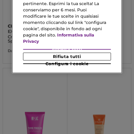
pertinente. Esprimi la tua scelta! La
conserviamo per 6 mesi. Puoi
modificare le tue scelte in qualsiasi
momento cliccando sul link "configura
CLARINS
VEBIX
cookie", disponibile in fondo ad ogni
EXTRA-FIRMING JOUR
DERMOLINE
pagina del sito.
Informativa sulla
Crema Giorno Anti-Età
Crema 24 Ore
Speciale Pelle Secca
Idratazione Globale
Privacy
Accetta tutti
75,67 €
8,40 €
Da
Rifiuta tutti
Configura i cookie