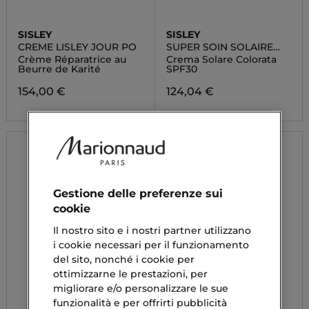
SISLEY
SISLEY
CREME LISLEY JOUR PO
SUPER SOIN SOLAIRE
TEINTÈ
Crème Réparatrice au
Crema Solare Colorata
Beurre de Karité
SPF30
154,00 €
124,04 €
Gestione delle preferenze sui
cookie
Il nostro sito e i nostri partner utilizzano
i cookie necessari per il funzionamento
del sito, nonché i cookie per
ottimizzarne le prestazioni, per
migliorare e/o personalizzare le sue
funzionalità e per offrirti pubblicità