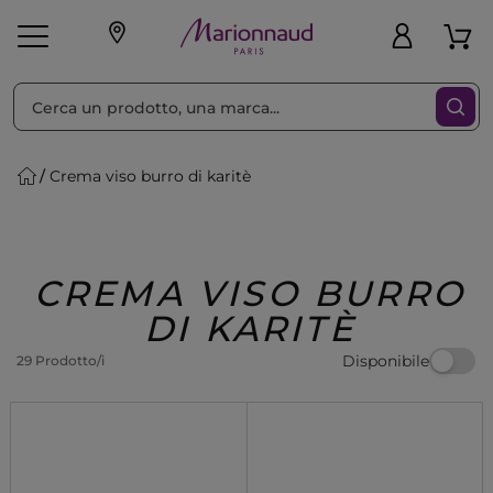
Ordina per
Filtra
Crema viso burro di karitè
Make-up
Profumi
🎁 Idee
Corpo
Uomo
Marche
Capelli
Regalo
CREMA VISO BURRO
DI KARITÈ
Disponibile
29 Prodotto/i