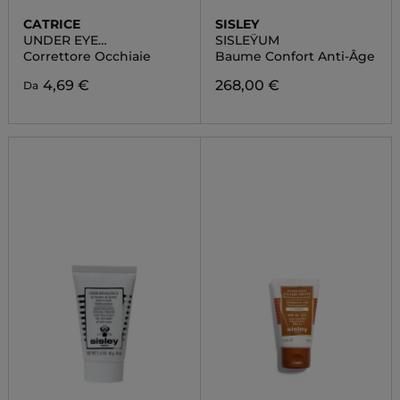
CATRICE
SISLEY
UNDER EYE
SISLEŸUM
BRIGHTENER
Correttore Occhiaie
Baume Confort Anti-Âge
4,69 €
268,00 €
Da