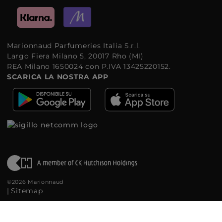
Marionnaud Parfumeries Italia S.r.l.
Largo Fiera Milano 5, 20017 Rho (MI)
REA Milano 1650024 con P.IVA 13425220152.
SCARICA LA NOSTRA APP
©2026 Marionnaud
|
Sitemap