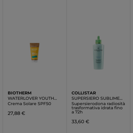
BIOTHERM
COLLISTAR
WATERLOVER YOUTH
SUPERSIERO SUBLIME
PROTECTION
IDRA-ILLUMINANTE
Crema Solare SPF50
Supersierodona radiosità
RINNOVATORE
trasformativa idrata fino
a 72h
27,88 €
33,60 €