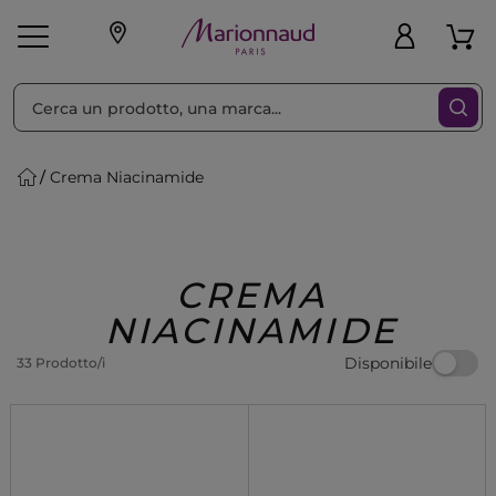
Ordina per
Filtra
Crema Niacinamide
Make-up
Profumi
🎁 Idee
Corpo
Uomo
Marche
Capelli
Regalo
CREMA
NIACINAMIDE
Disponibile
33 Prodotto/i