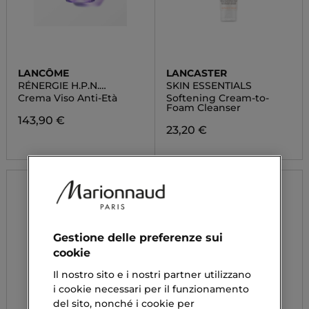
LANCÔME
LANCASTER
RÉNERGIE H.P.N.
SKIN ESSENTIALS
UVMUNE SPF50
Crema Viso Anti-Età
Softening Cream-to-
Foam Cleanser
143,90 €
23,20 €
Gestione delle preferenze sui
cookie
Il nostro sito e i nostri partner utilizzano
i cookie necessari per il funzionamento
del sito, nonché i cookie per