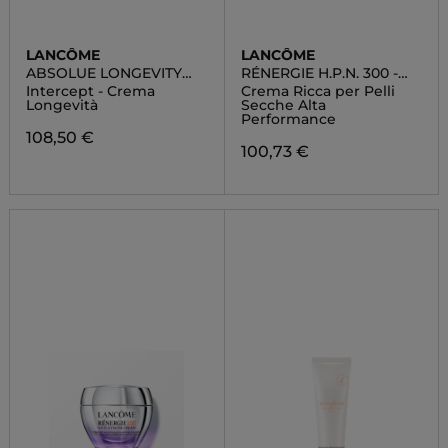
LANCÔME
LANCÔME
ABSOLUE LONGEVITY
RÉNERGIE H.P.N. 300 -
MD
PEPTIDE RICH CREAM
Intercept - Crema
Crema Ricca per Pelli
Longevità
Secche Alta
Performance
108,50 €
100,73 €