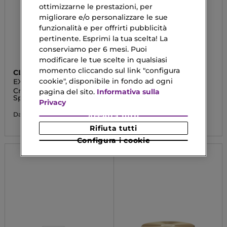
ottimizzarne le prestazioni, per
migliorare e/o personalizzare le sue
funzionalità e per offrirti pubblicità
pertinente. Esprimi la tua scelta! La
conserviamo per 6 mesi. Puoi
modificare le tue scelte in qualsiasi
momento cliccando sul link "configura
CLARINS
CLARINS
cookie", disponibile in fondo ad ogni
EXTRA-FIRMING JOUR
EXTRA-FIRMING NUIT
Crema Giorno Anti-Età
Crema Notte Anti-Età
pagina del sito.
Informativa sulla
Speciale Pelle Secca
Tutti i Tipi di Pelle
Privacy
75,67 €
79,42 €
Da
Da
Accetta tutti
Rifiuta tutti
Configura i cookie