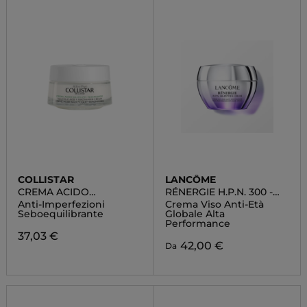
COLLISTAR
LANCÔME
CREMA ACIDO
RÉNERGIE H.P.N. 300 -
SALICILICO +
PEPTIDE CREAM
Anti-Imperfezioni
Crema Viso Anti-Età
NIACINAMIDE
Seboequilibrante
Globale Alta
Performance
37,03 €
42,00 €
Da