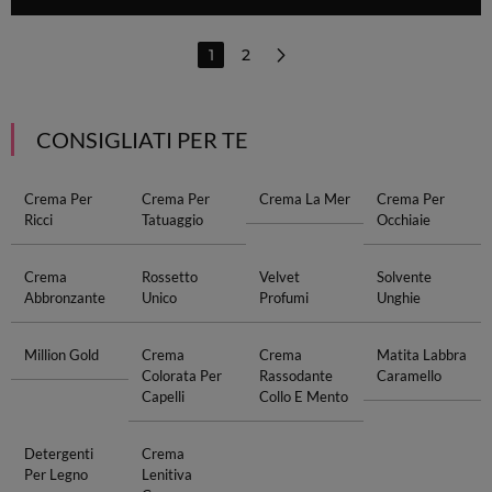
1
2
CONSIGLIATI PER TE
Crema Per
Crema Per
Crema La Mer
Crema Per
Ricci
Tatuaggio
Occhiaie
Crema
Rossetto
Velvet
Solvente
Abbronzante
Unico
Profumi
Unghie
Million Gold
Crema
Crema
Matita Labbra
Colorata Per
Rassodante
Caramello
Capelli
Collo E Mento
Detergenti
Crema
Per Legno
Lenitiva