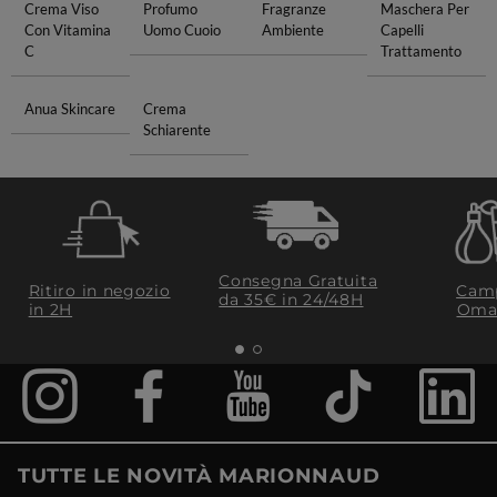
Crema Viso
Profumo
Fragranze
Maschera Per
Con Vitamina
Uomo Cuoio
Ambiente
Capelli
C
Trattamento
Anua Skincare
Crema
Schiarente
Consegna Gratuita
Ritiro in negozio
Camp
da 35€​ in 24/48H
in 2H
Oma
TUTTE LE NOVITÀ MARIONNAUD