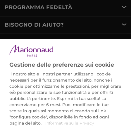
PROGRAMMA FEDELTÀ
BISOGNO DI AIUTO?
METODI DI PAGAMENTO
Gestione delle preferenze sui cookie
Il nostro sito e i nostri partner utilizzano i cookie
necessari per il funzionamento del sito, nonché i
cookie per ottimizzarne le prestazioni, per migliorare
e/o personalizzare le sue funzionalità e per offrirti
Marionnaud Parfumeries Italia S.r.l.
pubblicità pertinente. Esprimi la tua scelta! La
Largo Fiera Milano 5, 20017 Rho (MI)
conserviamo per 6 mesi. Puoi modificare le tue
REA Milano 1650024 con P.IVA 13425220152.
scelte in qualsiasi momento cliccando sul link
SCARICA LA NOSTRA APP
"configura cookie", disponibile in fondo ad ogni
pagina del sito.
Informativa sulla Privacy