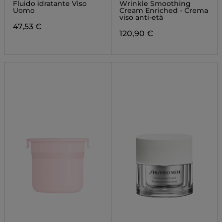
MOISTURIZER EXTRA
Fluido idratante Viso
Wrinkle Smoothing
LIGHT FLUID
Uomo
Cream Enriched - Crema
viso anti-età
47,53 €
120,90 €