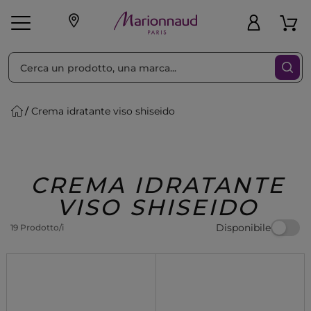
Ordina per
Filtra
Crema idratante viso shiseido
Make-up
Profumi
🎁 Idee
Corpo
Uomo
Marche
Capelli
Regalo
CREMA IDRATANTE
VISO SHISEIDO
Disponibile
19 Prodotto/i