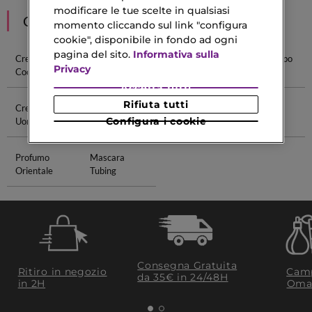
modificare le tue scelte in qualsiasi
CONSIGLIATI PER TE
momento cliccando sul link "configura
cookie", disponibile in fondo ad ogni
pagina del sito.
Informativa sulla
Crema Corpo
Crema Corpo
Olio Secco
Crema Corpo
Privacy
Cocco
Bianco Latte
Corpo
Rituals
Accetta tutti
Rifiuta tutti
Crema Corpo
Crema Per
Mini Size
Blush Petal
Configura i cookie
Uomo
Tatuaggio
Pink
Profumo
Mascara
Orientale
Tubing
Consegna Gratuita
Ritiro in negozio
Camp
da 35€​ in 24/48H
in 2H
Oma