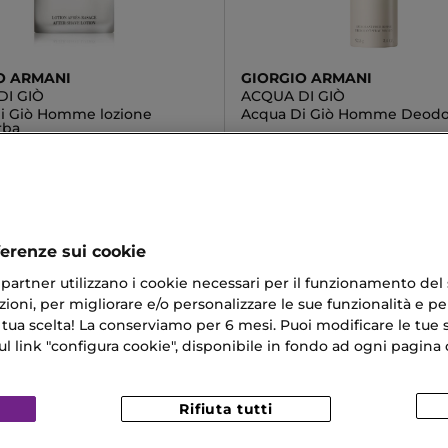
O ARMANI
GIORGIO ARMANI
DI GIÒ
ACQUA DI GIÒ
i Giò Homme lozione
Acqua Di Giò Homme Deodo
rba
41,23 €
€
ferenze sui cookie
ri partner utilizzano i cookie necessari per il funzionamento del
ioni, per migliorare e/o personalizzare le sue funzionalità e per
ar Mediterranea
Ciglia Lunghe Naturali
 tua scelta! La conserviamo per 6 mesi. Puoi modificare le tue s
link "configura cookie", disponibile in fondo ad ogni pagina d
i Capelli Colorati
Musk Eau De Toilette
ar Anti Invecchiamento
Rifiuta tutti