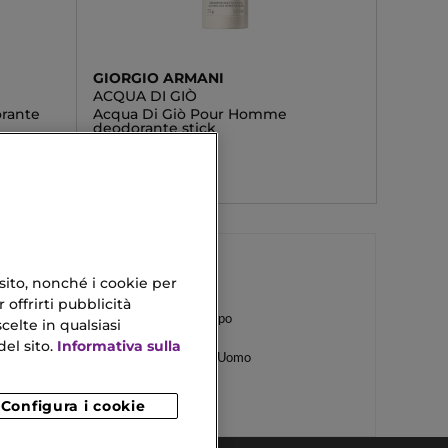
GIORGIO ARMANI
ACQUA DI GIÒ
rante
Acqua Di Giò Pour Homme
deodorante stick
51,90 €
 sito, nonché i cookie per
 offrirti pubblicità
Crema Mani Viso E Corpo
celte in qualsiasi
el sito.
Informativa sulla
Fragranze Di Lusso Da Uomo
Configura i cookie