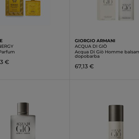
E
GIORGIO ARMANI
NERGY
ACQUA DI GIÒ
Parfum
Acqua Di Giò Homme balsa
dopobarba
93 €
67,13 €