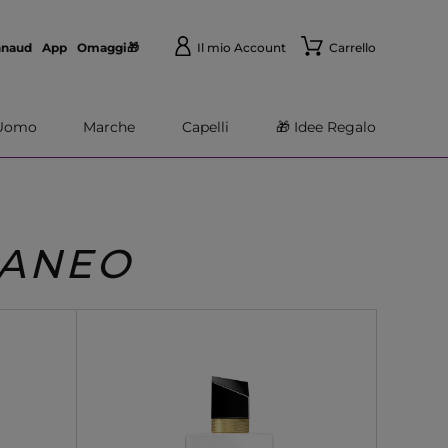
nnaud
App
Omaggi🎁
Il mio Account
Carrello
Uomo
Marche
Capelli
🎁 Idee Regalo
RANEO