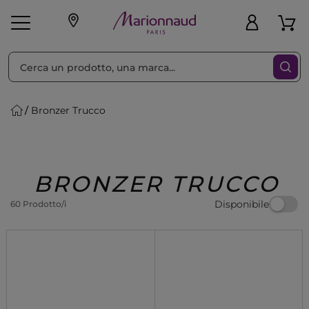
Ordina per
Filtra
Bronzer Trucco
Make-up
Profumi
🎁 Idee
Corpo
Uomo
Marche
Capelli
Regalo
BRONZER TRUCCO
Disponibile
60 Prodotto/i