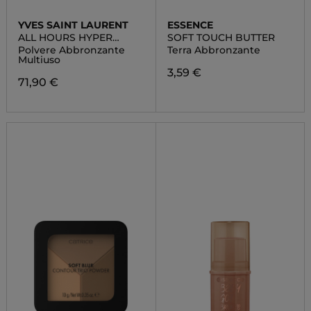
YVES SAINT LAURENT
ESSENCE
ALL HOURS HYPER
SOFT TOUCH BUTTER
BRONZE
Polvere Abbronzante
Terra Abbronzante
Multiuso
3,59 €
71,90 €