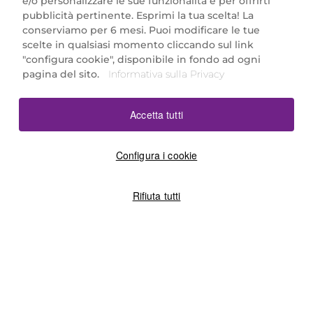
e/o personalizzare le sue funzionalità e per offrirti
Marionnaud Parfumeries Italia S.r.l.
pubblicità pertinente. Esprimi la tua scelta! La
Largo Fiera Milano 5, 20017 Rho (MI)
conserviamo per 6 mesi. Puoi modificare le tue
REA Milano 1650024 con P.IVA 13425220152.
scelte in qualsiasi momento cliccando sul link
SCARICA LA NOSTRA APP
"configura cookie", disponibile in fondo ad ogni
pagina del sito.
Informativa sulla Privacy
Accetta tutti
Configura i cookie
Rifiuta tutti
©2026 Marionnaud
|
Sitemap