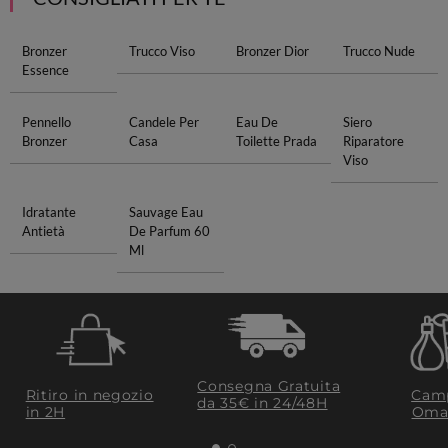
Bronzer
Trucco Viso
Bronzer Dior
Trucco Nude
Essence
Pennello
Candele Per
Eau De
Siero
Bronzer
Casa
Toilette Prada
Riparatore
Viso
Idratante
Sauvage Eau
Antietà
De Parfum 60
Ml
Consegna Gratuita
Ritiro in negozio
Camp
da 35€​ in 24/48H
in 2H
Oma