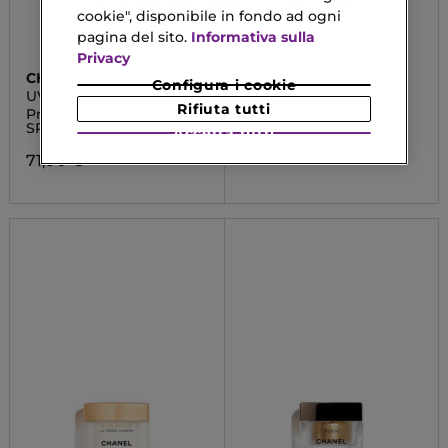
cookie", disponibile in fondo ad ogni
pagina del sito.
Informativa sulla
Privacy
CHANEL
CHANEL
Configura i cookie
UV ESSENTIEL
GABRIELLE
Rifiuta tutti
Protezione Globale
CREMA PER IL CORPO
SPF50
Accetta tutti
82,42 €
71,90 €