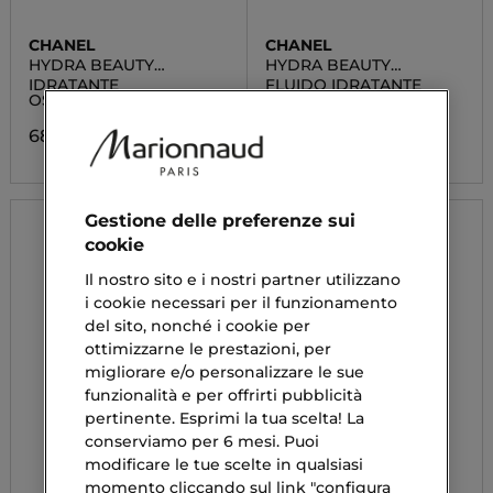
CHANEL
CHANEL
HYDRA BEAUTY
HYDRA BEAUTY
MASQUE DE NUIT AU
CAMELLIA WATER
IDRATANTE
FLUIDO IDRATANTE
CAMÉLIA
CREAM
OSSIGENANTE
ILLUMINANTE
68,92 €
66,90 €
Gestione delle preferenze sui
cookie
Il nostro sito e i nostri partner utilizzano
i cookie necessari per il funzionamento
del sito, nonché i cookie per
ottimizzarne le prestazioni, per
migliorare e/o personalizzare le sue
funzionalità e per offrirti pubblicità
pertinente. Esprimi la tua scelta! La
conserviamo per 6 mesi. Puoi
modificare le tue scelte in qualsiasi
momento cliccando sul link "configura