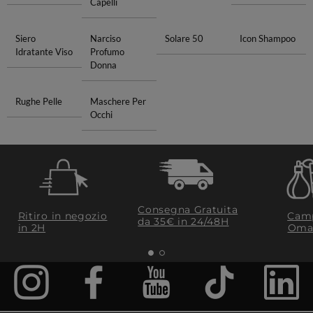
Capelli
Siero
Narciso
Solare 50
Icon Shampoo
Idratante Viso
Profumo
Donna
Rughe Pelle
Maschere Per
Occhi
Consegna Gratuita
Ritiro in negozio
Camp
da 35€​ in 24/48H
in 2H
Oma