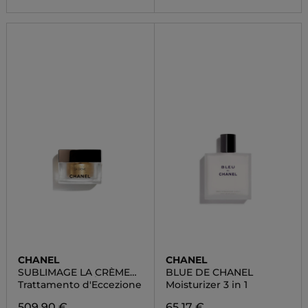
CHANEL
CHANEL
SUBLIMAGE LA CRÈME
BLUE DE CHANEL
TEXTURE SUPRÊME
Trattamento d'Eccezione
Moisturizer 3 in 1
509,90 €
65,17 €