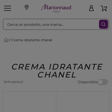
Ordina per
Filtra
Crema idratante chanel
Make-up
Profumi
🎁 Idee
Corpo
Uomo
Marche
Capelli
Regalo
CREMA IDRATANTE
CHANEL
Disponibile
19 Prodotto/i