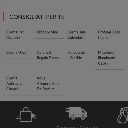
CONSIGLIATI PER TE
Crema Per
Profumi Mini
Crema Alla
Profumi Coco
Cicatrici
Calendula
Chanel
Crema Urea
Cofanetti
Fondotinta
Maschera
Regalo Donna
Infaillible
Illuminante
Capelli
Crema
Aqua
Antirughe
Allegoria Eau
Chanel
De Parfum
Consegna Gratuita