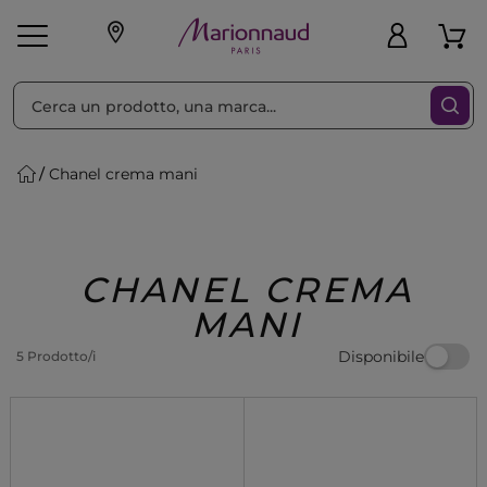
Ordina per
Filtra
Chanel crema mani
Make-up
Profumi
🎁 Idee
Corpo
Uomo
Marche
Capelli
Regalo
CHANEL CREMA
MANI
Disponibile
5 Prodotto/i