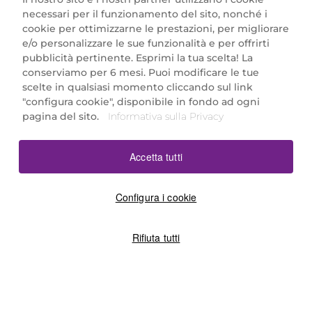
necessari per il funzionamento del sito, nonché i
cookie per ottimizzarne le prestazioni, per migliorare
e/o personalizzare le sue funzionalità e per offrirti
Marionnaud Parfumeries Italia S.r.l.
pubblicità pertinente. Esprimi la tua scelta! La
Largo Fiera Milano 5, 20017 Rho (MI)
conserviamo per 6 mesi. Puoi modificare le tue
REA Milano 1650024 con P.IVA 13425220152.
scelte in qualsiasi momento cliccando sul link
SCARICA LA NOSTRA APP
"configura cookie", disponibile in fondo ad ogni
pagina del sito.
Informativa sulla Privacy
Accetta tutti
Configura i cookie
Rifiuta tutti
©2026 Marionnaud
|
Sitemap