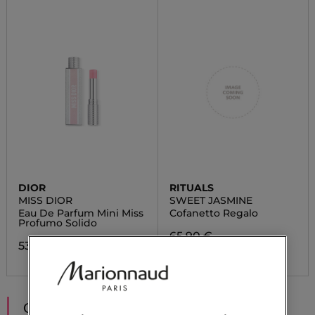
DIOR
RITUALS
MISS DIOR
SWEET JASMINE
Eau De Parfum Mini Miss
Cofanetto Regalo
Profumo Solido
65,90 €
53,83 €
CONSIGLIATI PER TE