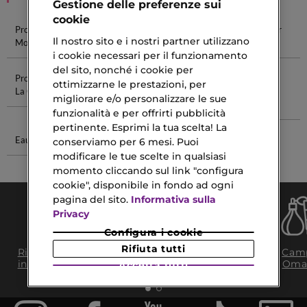
Gestione delle preferenze sui
cookie
Profumi
Bulgari
Profumo
Profumi Per
Il nostro sito e i nostri partner utilizzano
Montblanc
Profumi
Angel
Auto
i cookie necessari per il funzionamento
del sito, nonché i cookie per
Profumi Per
Profumi Tom
Shampoo Per
Giorgio
ottimizzarne le prestazioni, per
La Casa
Ford Uomo
Capelli
Armani
migliorare e/o personalizzare le sue
Danneggiati
Fondotinta
funzionalità e per offrirti pubblicità
pertinente. Esprimi la tua scelta! La
Eau Guerlain
Crema Corpo
conserviamo per 6 mesi. Puoi
Spray
modificare le tue scelte in qualsiasi
momento cliccando sul link "configura
cookie", disponibile in fondo ad ogni
pagina del sito.
Informativa sulla
Privacy
Configura i cookie
Consegna Gratuita
Rifiuta tutti
Ritiro in negozio
Camp
da 35€​ in 24/48H
in 2H
Oma
Accetta tutti