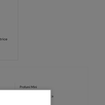
trice
Profumi Mini
Crema Corpo Pelle Secca