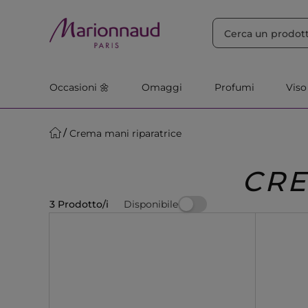
ORDINA PER
Filtra
Rilevanza
Occasioni 🌼
Omaggi
Profumi
Viso
Crema mani riparatrice
CRE
Disponibile
3 Prodotto/i