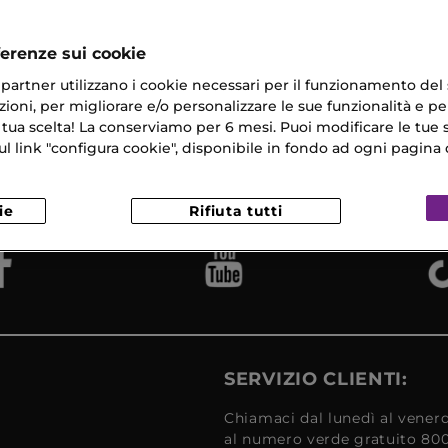
o E Niacinamide
ferenze sui cookie
ri partner utilizzano i cookie necessari per il funzionamento del
ioni, per migliorare e/o personalizzare le sue funzionalità e per
 tua scelta! La conserviamo per 6 mesi. Puoi modificare le tue s
na Gratuita
Campioni
link "configura cookie", disponibile in fondo ad ogni pagina d
Reso
​ in 24/48H
Omaggio
Gratui
ie
Rifiuta tutti
SERVIZIO CLIENTI:
Chiamaci dal lunedì al venerd
al numero verde gratuito 80