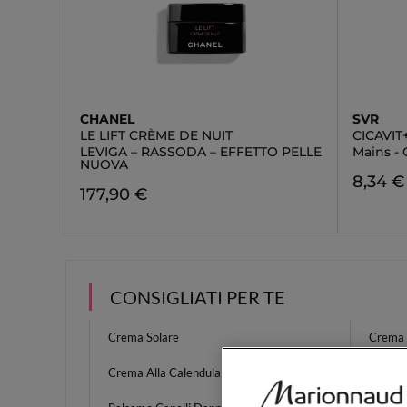
CHANEL
SVR
LE LIFT CRÈME DE NUIT
CICAVIT
LEVIGA – RASSODA – EFFETTO PELLE
Mains -
NUOVA
8,34 €
177,90 €
CONSIGLIATI PER TE
Crema Solare
Crema P
Crema Alla Calendula
Deterg