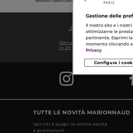
Balsamo Capelli Danneggiati
Retinol
Gestione delle pre
Il nostro sito e i nost
ottimizzarne le prestaz
pertinente. Esprimi la
Conseg
Ritiro in negozio
momento cliccando sul 
da 35€
in 2H
Privacy
Configura i cook
TUTTE LE NOVITÀ MARIONNAUD
Iscriviti e scopri le ultime novità
e promozioni!