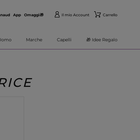
nnaud
App
Omaggi🎁
Il mio Account
Carrello
Uomo
Marche
Capelli
🎁 Idee Regalo
RICE