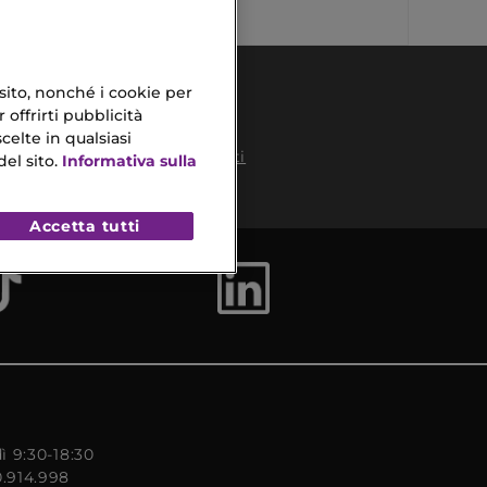
 sito, nonché i cookie per
 offrirti pubblicità
celte in qualsiasi
Pagamenti
el sito.
Informativa sulla
Sicuri
to
Accetta tutti
ì 9:30-18:30
0.914.998