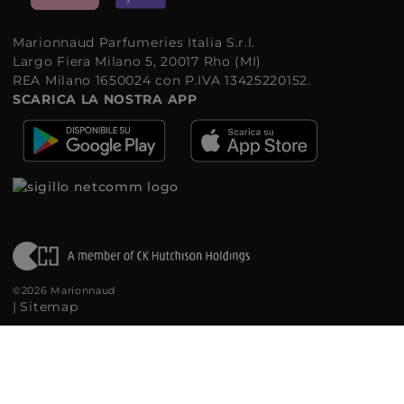
Marionnaud Parfumeries Italia S.r.l.
Largo Fiera Milano 5, 20017 Rho (MI)
REA Milano 1650024 con P.IVA 13425220152.
SCARICA LA NOSTRA APP
©2026 Marionnaud
|
Sitemap