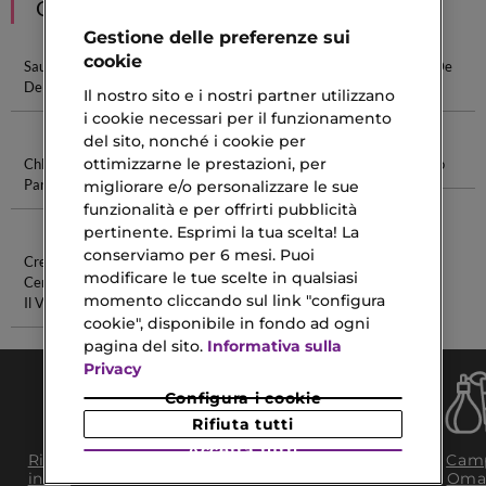
CONSIGLIATI PER TE
Gestione delle preferenze sui
cookie
Sauvage Eau
Miss Dior Eau
Acqua Di Gio
Libre Eau De
De Parfum
De Parfum
Eau De
Parfum
Il nostro sito e i nostri partner utilizzano
Parfum
i cookie necessari per il funzionamento
del sito, nonché i cookie per
ottimizzarne le prestazioni, per
Chloe Eau De
Carolina
Burro Di
Palette Oro
Parfum
Herrera Eau
Cacao Per
migliorare e/o personalizzare le sue
De Parfum
Pelle
funzionalità e per offrirti pubblicità
pertinente. Esprimi la tua scelta! La
conserviamo per 6 mesi. Puoi
Crema Con
Tattoo Gel
modificare le tue scelte in qualsiasi
Ceramidi Per
momento cliccando sul link "configura
Il Viso
cookie", disponibile in fondo ad ogni
pagina del sito.
Informativa sulla
Privacy
Configura i cookie
Rifiuta tutti
Accetta tutti
Consegna Gratuita
Ritiro in negozio
Camp
da 35€​ in 24/48H
in 2H
Oma