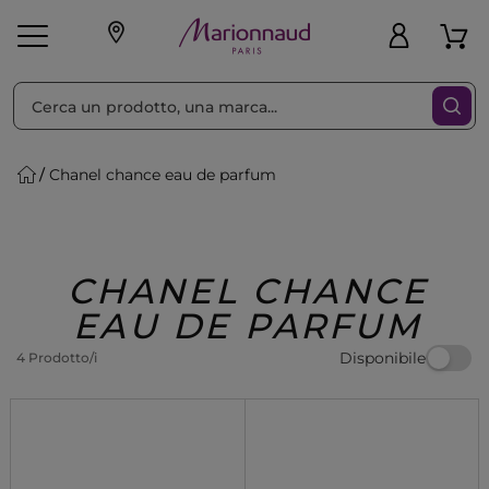
Ordina per
Filtra
Chanel chance eau de parfum
Make-up
Profumi
🎁 Idee
Corpo
Uomo
Marche
Capelli
Regalo
CHANEL CHANCE
EAU DE PARFUM
Disponibile
4 Prodotto/i