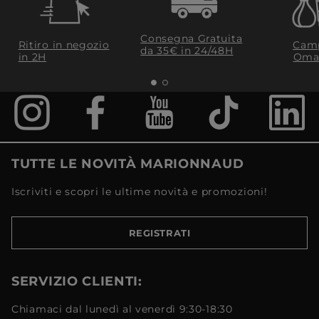
Consegna Gratuita
Ritiro in negozio
Camp
da 35€​ in 24/48H
in 2H
Oma
TUTTE LE NOVITÀ MARIONNAUD
Iscriviti e scopri le ultime novità e promozioni!
REGISTRATI
SERVIZIO CLIENTI:
Chiamaci dal lunedì al venerdì 9:30-18:30