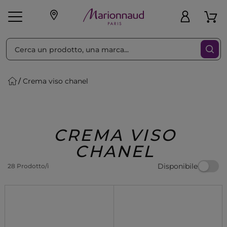
Ordina per
Filtra
Crema viso chanel
Make-up
Profumi
🎁 Idee
Corpo
Uomo
Marche
Capelli
Regalo
CREMA VISO
CHANEL
Disponibile
28 Prodotto/i