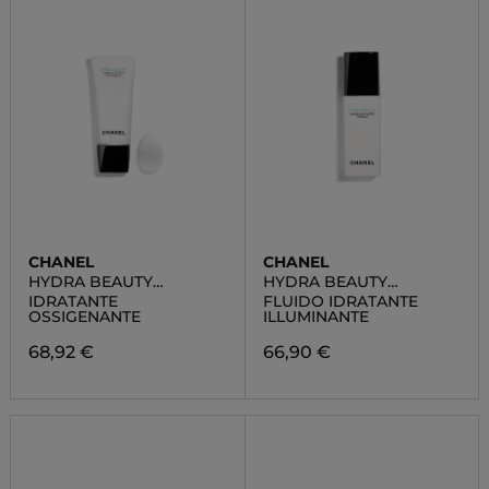
CHANEL
CHANEL
HYDRA BEAUTY
HYDRA BEAUTY
MASQUE DE NUIT AU
CAMELLIA WATER
IDRATANTE
FLUIDO IDRATANTE
CAMÉLIA
CREAM
OSSIGENANTE
ILLUMINANTE
68,92 €
66,90 €