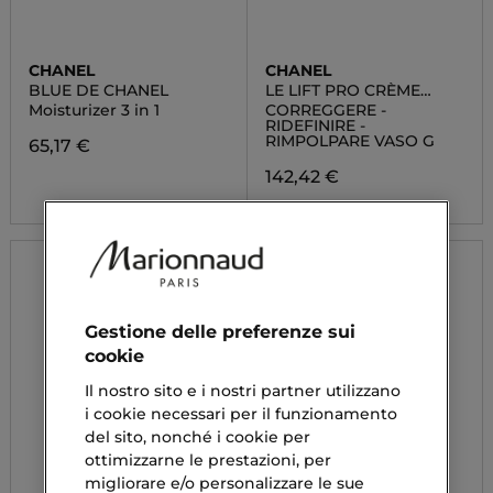
CHANEL
CHANEL
BLUE DE CHANEL
LE LIFT PRO CRÈME
VOLUME
Moisturizer 3 in 1
CORREGGERE -
RIDEFINIRE -
RIMPOLPARE VASO G
65,17 €
142,42 €
Gestione delle preferenze sui
cookie
Il nostro sito e i nostri partner utilizzano
i cookie necessari per il funzionamento
del sito, nonché i cookie per
ottimizzarne le prestazioni, per
migliorare e/o personalizzare le sue