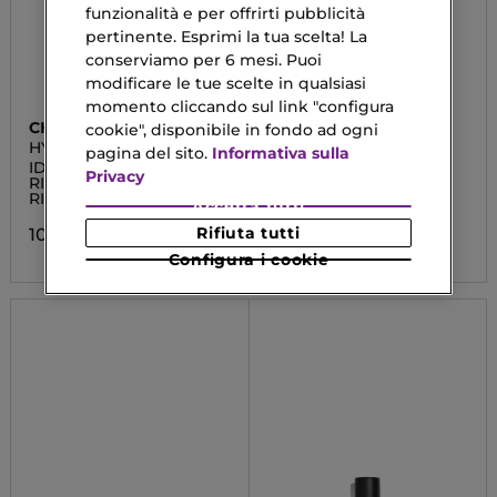
funzionalità e per offrirti pubblicità
pertinente. Esprimi la tua scelta! La
conserviamo per 6 mesi. Puoi
modificare le tue scelte in qualsiasi
momento cliccando sul link "configura
CHANEL
CHANEL
cookie", disponibile in fondo ad ogni
HYDRA BEAUTY MICRO
N°1 DE CHANEL
pagina del sito.
Informativa sulla
CRÈME
IDRATANTE
SIERO RIVITALIZZANTE
Privacy
RIMPOLPANTE
RIVITALIZZANTE
104,92 €
Da
Accetta tutti
Rifiuta tutti
103,90 €
Configura i cookie