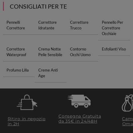
CONSIGLIATI PER TE
Pennelli
Correttore
Correttore
Pennello Per
Correttore
Idratante
Trucco
Correttore
Occhiaie
Correttore
Crema Notte
Contorno
Esfolianti Viso
Waterproof
Pelle Sensibile
Occhi Uomo
Profumo Lilla
Creme Anti
Age
Consegna Gratuita
Ritiro in negozio
Camp
da 35€​ in 24/48H
in 2H
Oma