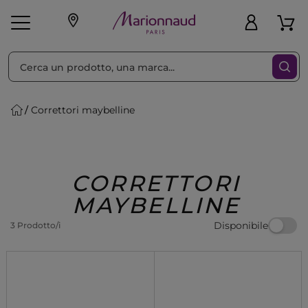
Ordina per
Filtra
Correttori maybelline
Make-up
Profumi
🎁 Idee
Corpo
Uomo
Marche
Capelli
Regalo
CORRETTORI
MAYBELLINE
Disponibile
3 Prodotto/i