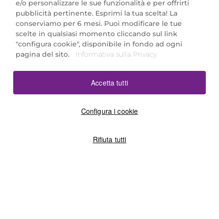
e/o personalizzare le sue funzionalità e per offrirti
Marionnaud Parfumeries Italia S.r.l.
pubblicità pertinente. Esprimi la tua scelta! La
Largo Fiera Milano 5, 20017 Rho (MI)
conserviamo per 6 mesi. Puoi modificare le tue
REA Milano 1650024 con P.IVA 13425220152.
scelte in qualsiasi momento cliccando sul link
SCARICA LA NOSTRA APP
"configura cookie", disponibile in fondo ad ogni
pagina del sito.
Informativa sulla Privacy
Accetta tutti
Configura i cookie
Rifiuta tutti
©2026 Marionnaud
|
Sitemap