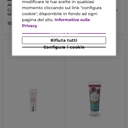
modificare le tue scelte in qualsiasi
AQUA BEELICIOUS
SKIN.SYSTÈME PARIS
momento cliccando sul link "configura
BATH & BODY
Crema Comfort
Latte Corpo Pompelmo
cookie", disponibile in fondo ad ogni
Idratante Texture Ricca
e Fiori d'Arancio
pagina del sito.
Informativa sulla
18,32 €
6,82 €
Privacy
Accetta tutti
Rifiuta tutti
Configura i cookie