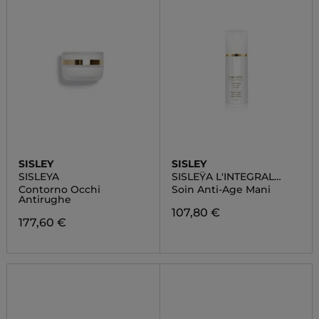
SISLEY
SISLEY
SISLEYA
SISLEŸA L'INTEGRAL
ANTI-ÂGE CONCENTRE
Contorno Occhi
Soin Anti-Age Mani
ANTI-ÂGE MAINS
Antirughe
107,80 €
177,60 €