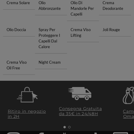
Crema Solare
Olio
Olio Di
Crema
Abbronzante
Mandorle Per
Deodorante
Capelli
Olio Doccia
Spray Per
Crema Viso
Joli Rouge
Proteggere I
Lifting
Capelli Dal
Calore
Crema Viso
Night Cream
Oil Free
Consegna Gratuita
Ritiro in negozio
Camp
da 35€​ in 24/48H
in 2H
Oma