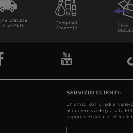
na Gratuita
Campioni
Reso
​ in 24/48H
Omaggio
Gratui
SERVIZIO CLIENTI:
Chiamaci dal lunedì al venerd
al numero verde gratuito 80
oppure scrivici a serviziocli