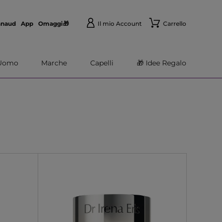
nnaud
App
Omaggi🎁
Il mio Account
Carrello
Uomo
Marche
Capelli
🎁 Idee Regalo