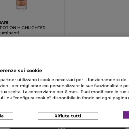
EARI
 POTION HIGHLIGHTER
lluminanti
€
ferenze sui cookie
ri partner utilizzano i cookie necessari per il funzionamento del
ioni, per migliorare e/o personalizzare le sue funzionalità e per
er Cicatrici
Crema Alla Calendula
 tua scelta! La conserviamo per 6 mesi. Puoi modificare le tue s
link "configura cookie", disponibile in fondo ad ogni pagina d
Idratante A Base Di Acqua
Chanel Bleu
r Occhi
ie
Rifiuta tutti