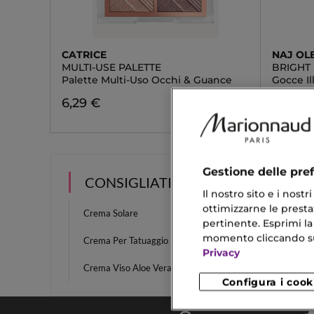
CATRICE
NAJ OL
MULTI-USE PALETTE
BRIGHT
Palette Multi-Uso Occhi & Guance
Gocce I
6,29 €
25,90 
Gestione delle pre
CONSIGLIATI PER TE
Il nostro sito e i nost
ottimizzarne le prestaz
Crema Solare
Crema P
pertinente. Esprimi la
momento cliccando sul 
Crema Per Tatuaggio
Crema 
Privacy
Crema Viso Aloe Vera
Eyeline
Configura i cook