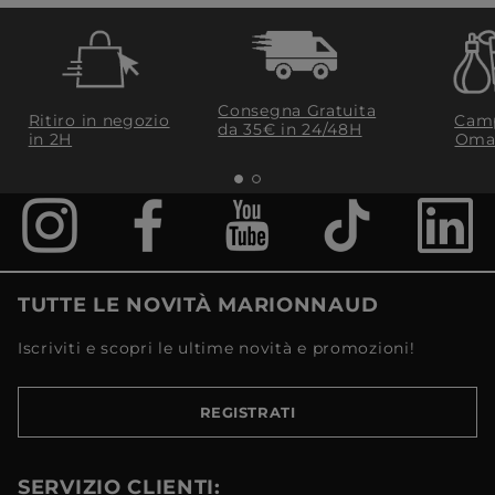
Consegna Gratuita
Ritiro in negozio
Camp
da 35€​ in 24/48H
in 2H
Oma
TUTTE LE NOVITÀ MARIONNAUD
Iscriviti e scopri le ultime novità e promozioni!
REGISTRATI
SERVIZIO CLIENTI: