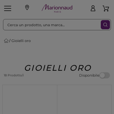
Ordina per
Filtra
Gioielli oro
Make-up
Profumi
🎁 Idee
Corpo
Uomo
Marche
Capelli
Regalo
GIOIELLI ORO
Disponibile
18 Prodotto/i