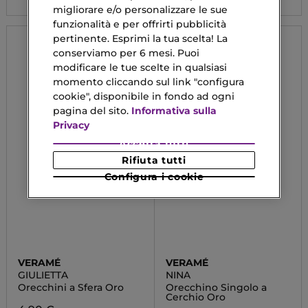
migliorare e/o personalizzare le sue
funzionalità e per offrirti pubblicità
pertinente. Esprimi la tua scelta! La
conserviamo per 6 mesi. Puoi
modificare le tue scelte in qualsiasi
momento cliccando sul link "configura
cookie", disponibile in fondo ad ogni
pagina del sito.
Informativa sulla
Privacy
Accetta tutti
Rifiuta tutti
Configura i cookie
VERAMÉ
VERAMÉ
GIULIETTA
NINA
Orecchini a Sfera Oro
Orecchino Singolo a
Cerchio Oro