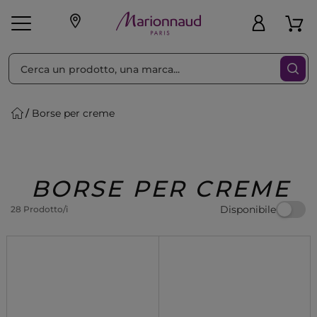
Ordina per
Filtra
Borse per creme
Make-up
Profumi
🎁 Idee
Corpo
Uomo
Marche
Capelli
Regalo
BORSE PER CREME
Disponibile
28 Prodotto/i