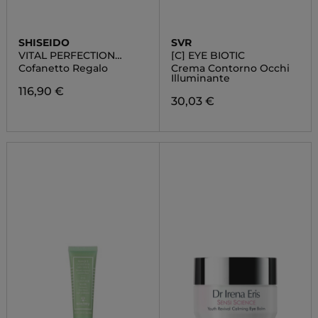
SHISEIDO
SVR
VITAL PERFECTION
[C] EYE BIOTIC
SUPREME POUCH SET
Cofanetto Regalo
Crema Contorno Occhi
Illuminante
116,90 €
30,03 €