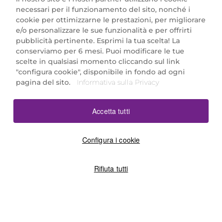
necessari per il funzionamento del sito, nonché i
cookie per ottimizzarne le prestazioni, per migliorare
e/o personalizzare le sue funzionalità e per offrirti
Marionnaud Parfumeries Italia S.r.l.
pubblicità pertinente. Esprimi la tua scelta! La
Largo Fiera Milano 5, 20017 Rho (MI)
conserviamo per 6 mesi. Puoi modificare le tue
REA Milano 1650024 con P.IVA 13425220152.
scelte in qualsiasi momento cliccando sul link
SCARICA LA NOSTRA APP
"configura cookie", disponibile in fondo ad ogni
pagina del sito.
Informativa sulla Privacy
Accetta tutti
Configura i cookie
Rifiuta tutti
©2026 Marionnaud
|
Sitemap