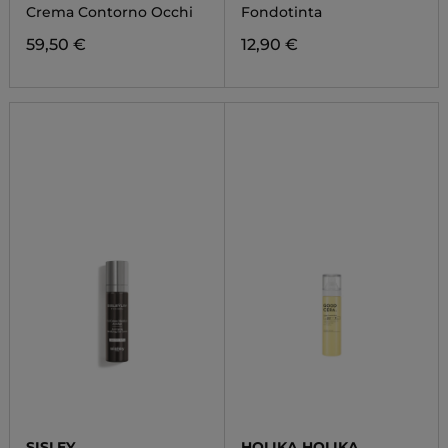
SERUM
Crema Contorno Occhi
Fondotinta
59,50 €
12,90 €
SISLEY
HOLIKA HOLIKA