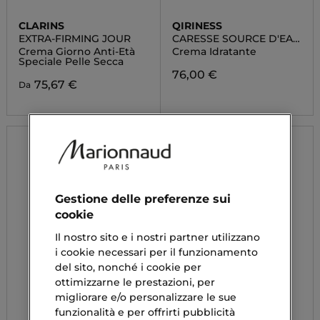
CLARINS
QIRINESS
EXTRA-FIRMING JOUR
CARESSE SOURCE D'EAU
RICHE
Crema Giorno Anti-Età
Crema Idratante
Speciale Pelle Secca
76,00 €
75,67 €
Da
Gestione delle preferenze sui
cookie
Il nostro sito e i nostri partner utilizzano
i cookie necessari per il funzionamento
del sito, nonché i cookie per
ottimizzarne le prestazioni, per
migliorare e/o personalizzare le sue
funzionalità e per offrirti pubblicità