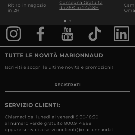
Consegna Gratuita
Ritiro in negozio
Camp
da 35€​ in 24/48H
in 2H
Oma
TUTTE LE NOVITÀ MARIONNAUD
Iscriviti e scopri le ultime novità e promozioni!
REGISTRATI
SERVIZIO CLIENTI:
Chiamaci dal lunedì al venerdì 9:30-18:30
al numero verde gratuito 800.914.998
oppure scrivici a servizioclienti@marionnaud.it