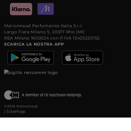
Marionnaud Parfumeries Italia S.r.l.
Largo Fiera Milano 5, 20017 Rho (MI)
REA Milano 1650024 con P.IVA 13425220152.
SCARICA LA NOSTRA APP
©2026 Marionnaud
|
Sitemap