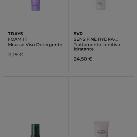
7DAYS
SVR
FOAM IT!
SENSIFINE HYDRA-
CRÈME
Mousse Viso Detergente
Trattamento Lenitivo
Idratante
11,19 €
24,50 €