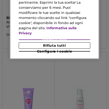
pertinente. Esprimi la tua scelta! La
conserviamo per 6 mesi. Puoi
modificare le tue scelte in qualsiasi
BIOTHERM
SISLEY
momento cliccando sul link "configura
AQUASOURCE+
SISLEYA
cookie", disponibile in fondo ad ogni
Vitamin Glow Gel
L'Intégral Anti-Age
pagina del sito.
Informativa sulla
Crème Gel Frais
Privacy
18,83 €
Da
496,00 €
Accetta tutti
Rifiuta tutti
Configura i cookie