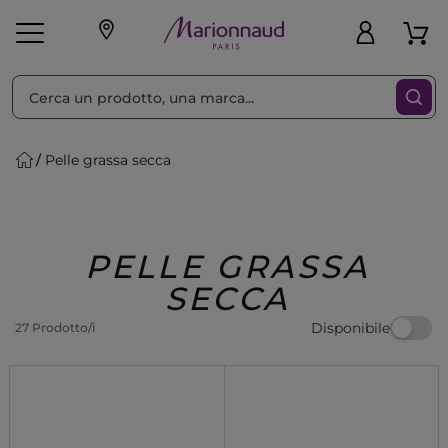
Ordina per
Filtra
Pelle grassa secca
Make-up
Profumi
🎁 Idee
Corpo
Uomo
Marche
Capelli
Regalo
PELLE GRASSA
SECCA
Disponibile
27 Prodotto/i