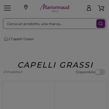
Ordina per
Filtra
Capelli Grassi
Make-up
Profumi
🎁 Idee
Corpo
Uomo
Marche
Capelli
Regalo
CAPELLI GRASSI
Disponibile
21 Prodotto/i