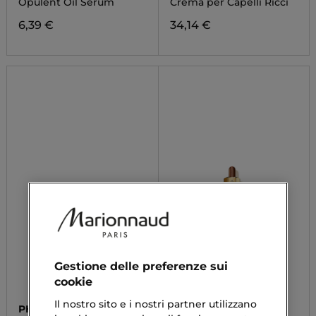
Opulent Oil Serum
Crema per Capelli Ricci
6,39 €
34,14 €
Gestione delle preferenze sui
cookie
Il nostro sito e i nostri partner utilizzano
PHYTO
GUERLAIN