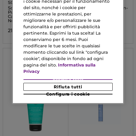
i cookie necessari per il funzionamento
SOLUTION CUIR
ABEILLE ROYALE
CHEVELU
del sito, nonché i cookie per
Scrub Lavante
Scalp & Hair Youth Oil-in-
Purificante per Cuoio
Serum
ottimizzarne le prestazioni, per
Capelluto Grasso o
migliorare e/o personalizzare le sue
Normale
115,42 €
funzionalità e per offrirti pubblicità
21,52 €
pertinente. Esprimi la tua scelta! La
conserviamo per 6 mesi. Puoi
modificare le tue scelte in qualsiasi
momento cliccando sul link "configura
cookie", disponibile in fondo ad ogni
pagina del sito.
Informativa sulla
Privacy
Accetta tutti
Rifiuta tutti
Configura i cookie