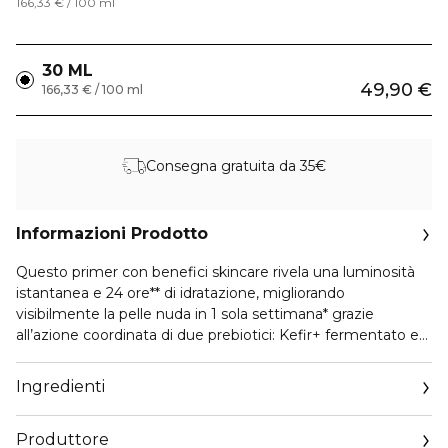
166,33 € / 100 ml
30 ML
49,90 €
166,33 € / 100 ml
Consegna gratuita da 35€
Informazioni Prodotto
Questo primer con benefici skincare rivela una luminosità
istantanea e 24 ore** di idratazione, migliorando
visibilmente la pelle nuda in 1 sola settimana* grazie
all’azione coordinata di due prebiotici: Kefir+ fermentato e
Niacinamide.
Ingredienti
ISTANTANEAMENTE*:
La pelle è più levigata e luminosa. L’applicazione, il finish e
Produttore
la tenuta del make-up sono migliorati.