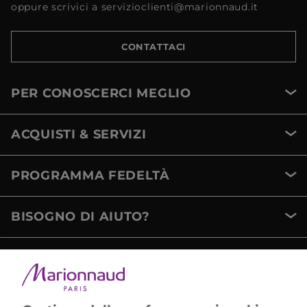
oppure scrivici a servizioclienti@marionnaud.it
CONTATTACI
PER CONOSCERCI MEGLIO
ACQUISTI & SERVIZI
PROGRAMMA FEDELTÀ
BISOGNO DI AIUTO?
METODI DI PAGAMENTO