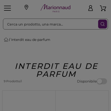
Ordina per
Filtra
Interdit eau de parfum
Make-up
Profumi
🎁 Idee
Corpo
Uomo
Marche
Capelli
Regalo
INTERDIT EAU DE
PARFUM
Disponibile
9 Prodotto/i