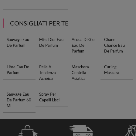
CONSIGLIATI PER TE
Sauvage Eau
Miss Dior Eau
Acqua Di Gio
Chanel
De Parfum
De Parfum
Eau De
Chance Eau
Parfum
De Parfum
Libre Eau De
Pelle A
Maschera
Curling
Parfum
Tendenza
Centella
Mascara
Acneica
Asiatica
Sauvage Eau
Spray Per
De Parfum 60
Capelli Lisci
Ml