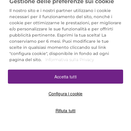
Gestione delle preferenze sui cookie
Il nostro sito e i nostri partner utilizzano i cookie
necessari per il funzionamento del sito, nonché i
cookie per ottimizzarne le prestazioni, per migliorare
e/o personalizzare le sue funzionalità e per offrirti
Marionnaud Parfumeries Italia S.r.l.
pubblicità pertinente. Esprimi la tua scelta! La
Largo Fiera Milano 5, 20017 Rho (MI)
conserviamo per 6 mesi. Puoi modificare le tue
REA Milano 1650024 con P.IVA 13425220152.
scelte in qualsiasi momento cliccando sul link
SCARICA LA NOSTRA APP
"configura cookie", disponibile in fondo ad ogni
pagina del sito.
Informativa sulla Privacy
Accetta tutti
Configura i cookie
Rifiuta tutti
©2026 Marionnaud
|
Sitemap