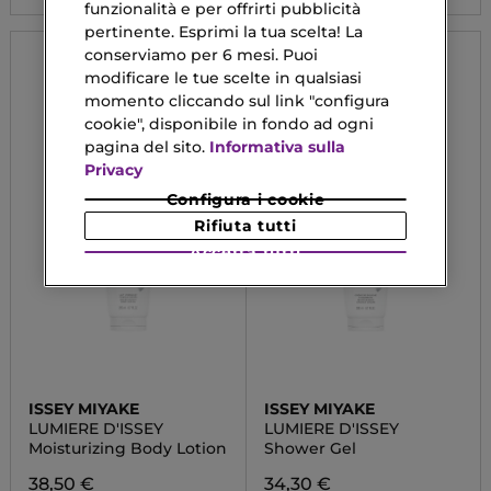
funzionalità e per offrirti pubblicità
pertinente. Esprimi la tua scelta! La
conserviamo per 6 mesi. Puoi
modificare le tue scelte in qualsiasi
momento cliccando sul link "configura
cookie", disponibile in fondo ad ogni
pagina del sito.
Informativa sulla
Privacy
Configura i cookie
Rifiuta tutti
Accetta tutti
ISSEY MIYAKE
ISSEY MIYAKE
LUMIERE D'ISSEY
LUMIERE D'ISSEY
Moisturizing Body Lotion
Shower Gel
38,50 €
34,30 €