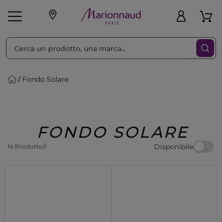
Ordina per
Filtra
Fondo Solare
Make-up
Profumi
🎁 Idee
Corpo
Uomo
Marche
Capelli
Regalo
FONDO SOLARE
Disponibile
14 Prodotto/i