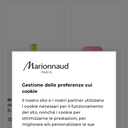
Gestione delle preferenze sui
cookie
PRADA
GUERLAIN
Il nostro sito e i nostri partner utilizzano
INFUSION D'YLANG
AQUA ALLEGORIA
i cookie necessari per il funzionamento
FLORABLOOM
Eau De Parfum
Crema Mani
del sito, nonché i cookie per
ottimizzarne le prestazioni, per
132,23 €
58,90 €
migliorare e/o personalizzare le sue