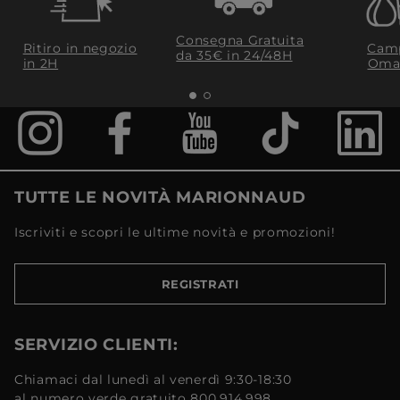
Consegna Gratuita
Ritiro in negozio
Camp
da 35€​ in 24/48H
in 2H
Oma
TUTTE LE NOVITÀ MARIONNAUD
Iscriviti e scopri le ultime novità e promozioni!
REGISTRATI
SERVIZIO CLIENTI:
Chiamaci dal lunedì al venerdì 9:30-18:30
al numero verde gratuito 800.914.998