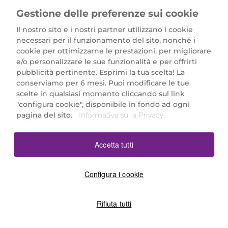
Gestione delle preferenze sui cookie
Il nostro sito e i nostri partner utilizzano i cookie
necessari per il funzionamento del sito, nonché i
cookie per ottimizzarne le prestazioni, per migliorare
e/o personalizzare le sue funzionalità e per offrirti
Marionnaud Parfumeries Italia S.r.l.
pubblicità pertinente. Esprimi la tua scelta! La
Largo Fiera Milano 5, 20017 Rho (MI)
conserviamo per 6 mesi. Puoi modificare le tue
REA Milano 1650024 con P.IVA 13425220152.
scelte in qualsiasi momento cliccando sul link
SCARICA LA NOSTRA APP
"configura cookie", disponibile in fondo ad ogni
pagina del sito.
Informativa sulla Privacy
Accetta tutti
Configura i cookie
Rifiuta tutti
©2026 Marionnaud
|
Sitemap