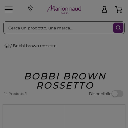
Ordina per
Filtra
Bobbi brown rossetto
Make-up
Profumi
🎁 Idee
Corpo
Uomo
Marche
Capelli
Regalo
BOBBI BROWN
ROSSETTO
Disponibile
14 Prodotto/i