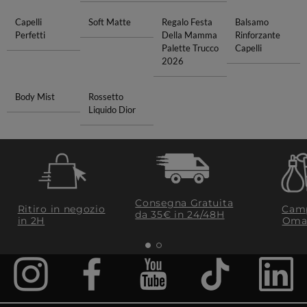
Capelli
Soft Matte
Regalo Festa
Balsamo
Perfetti
Della Mamma
Rinforzante
Palette Trucco
Capelli
2026
Body Mist
Rossetto
Liquido Dior
Consegna Gratuita
Ritiro in negozio
Camp
da 35€​ in 24/48H
in 2H
Oma