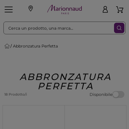
Ordina per
Filtra
Abbronzatura Perfetta
Make-up
Profumi
🎁 Idee
Corpo
Uomo
Marche
Capelli
Regalo
ABBRONZATURA
PERFETTA
Disponibile
18 Prodotto/i