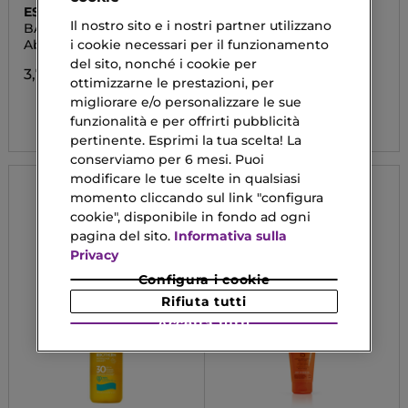
ESSENCE
COLLISTAR
Il nostro sito e i nostri partner utilizzano
BABY GOT
SPECIALE
ABBRONZATURA
Abbronzante in Stick
TRATTAMENTO
i cookie necessari per il funzionamento
PERFETTA
DOPOSOLE
del sito, nonché i cookie per
SUPERLENITIVO
3,79 €
RIPARATORE
ottimizzarne le prestazioni, per
migliorare e/o personalizzare le sue
25,14 €
funzionalità e per offrirti pubblicità
pertinente. Esprimi la tua scelta! La
conserviamo per 6 mesi. Puoi
modificare le tue scelte in qualsiasi
momento cliccando sul link "configura
cookie", disponibile in fondo ad ogni
pagina del sito.
Informativa sulla
Privacy
Configura i cookie
Rifiuta tutti
Accetta tutti