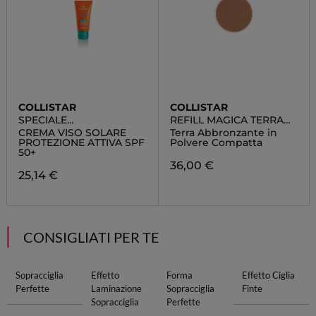
COLLISTAR
COLLISTAR
SPECIALE
REFILL MAGICA TERRA
ABBRONZATURA
ABBRONZANTE
CREMA VISO SOLARE
Terra Abbronzante in
PERFETTA
PROTEZIONE ATTIVA SPF
Polvere Compatta
50+
36,00 €
25,14 €
CONSIGLIATI PER TE
Sopracciglia
Effetto
Forma
Effetto Ciglia
Perfette
Laminazione
Sopracciglia
Finte
Sopracciglia
Perfette