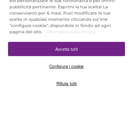
e/o personalizzare le sue funzionalità e per offrirti
Marionnaud Parfumeries Italia S.r.l.
pubblicità pertinente. Esprimi la tua scelta! La
Largo Fiera Milano 5, 20017 Rho (MI)
conserviamo per 6 mesi. Puoi modificare le tue
REA Milano 1650024 con P.IVA 13425220152.
scelte in qualsiasi momento cliccando sul link
SCARICA LA NOSTRA APP
"configura cookie", disponibile in fondo ad ogni
pagina del sito.
Informativa sulla Privacy
Accetta tutti
Configura i cookie
Rifiuta tutti
©2026 Marionnaud
|
Sitemap