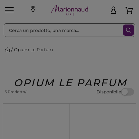
Ordina per
Filtra
Opium Le Parfum
Make-up
Profumi
🎁 Idee
Corpo
Uomo
Marche
Capelli
Regalo
OPIUM LE PARFUM
Disponibile
5 Prodotto/i