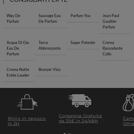
Way De
Sauvage Eau
Parfum You
Jean Paul
Parfum
De Parfum
Gaultier
Parfum
Acqua Di Gio
Terra
Super Potente
Crema
Eau De
Abbronzante
Rassodante
Parfum
Collo
Crema Notte
Bronzer Viso
Estée Lauder
Consegna Gratuita
Ritiro in negozio
Camp
da 35€​ in 24/48H
in 2H
Oma