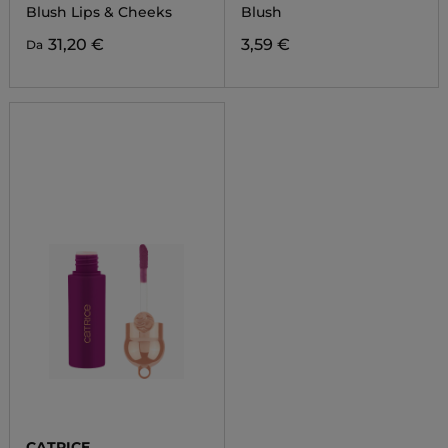
MATTE
Blush Lips & Cheeks
Blush
31,20 €
3,59 €
Da
CATRICE