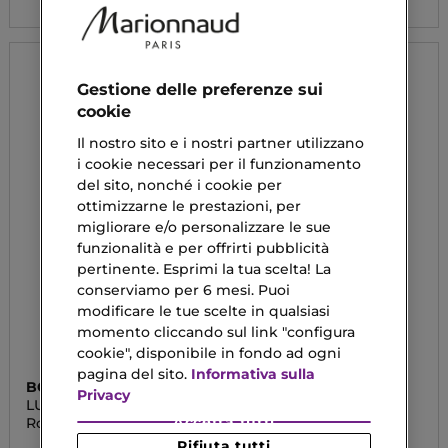
Gestione delle preferenze sui
cookie
Il nostro sito e i nostri partner utilizzano
i cookie necessari per il funzionamento
del sito, nonché i cookie per
ottimizzarne le prestazioni, per
migliorare e/o personalizzare le sue
funzionalità e per offrirti pubblicità
pertinente. Esprimi la tua scelta! La
conserviamo per 6 mesi. Puoi
modificare le tue scelte in qualsiasi
momento cliccando sul link "configura
cookie", disponibile in fondo ad ogni
pagina del sito.
Informativa sulla
BOBBI BROWN
CATRICE
Privacy
LUXE CASHEMERE
SPRING AND THE CITY
MATTE
Accetta tutti
Rossetto
Glow Complex Blush
Occhi & Viso
Rifiuta tutti