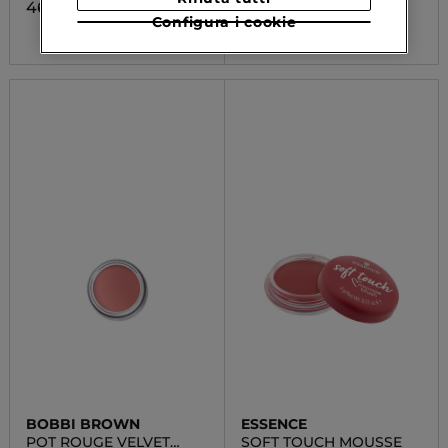
46,00 €
7,99 €
Configura i cookie
BOBBI BROWN
ESSENCE
POT ROUGE VELVET
SOFT TOUCH MOUSSE