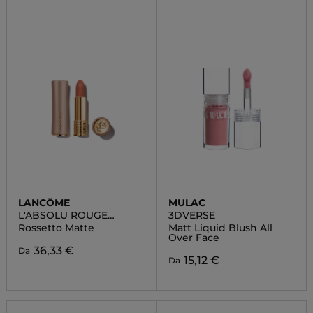
LANCÔME
MULAC
L'ABSOLU ROUGE
3DVERSE
INTIMATTE
Rossetto Matte
Matt Liquid Blush All
Over Face
36,33 €
Da
15,12 €
Da