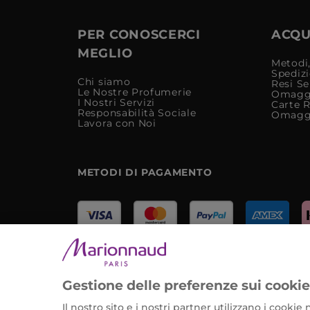
PER CONOSCERCI
ACQUI
MEGLIO
Metodi,
Spediz
Chi siamo
Resi Se
Le Nostre Profumerie
Omagg
I Nostri Servizi
Carte 
Responsabilità Sociale
Omagg
Lavora con Noi
METODI DI PAGAMENTO
Marionnaud Parfumeries Italia S.r.l.
Largo Fiera Milano 5, 20017 Rho (MI)
Gestione delle preferenze sui cooki
REA Milano 1650024 con P.IVA 13425220152.
Il nostro sito e i nostri partner utilizzano i cooki