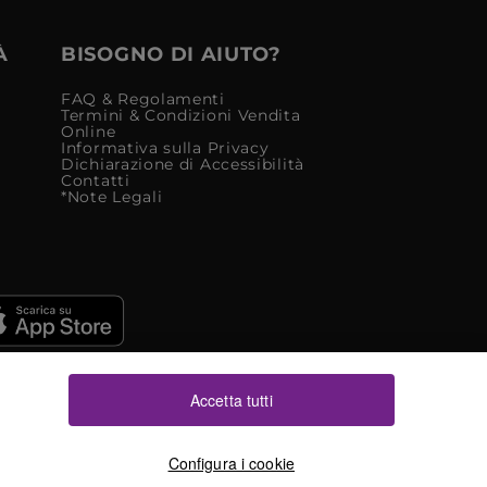
À
BISOGNO DI AIUTO?
FAQ & Regolamenti
Termini & Condizioni Vendita
Online
Informativa sulla Privacy
Dichiarazione di Accessibilità
Contatti
*Note Legali
Accetta tutti
Configura i cookie