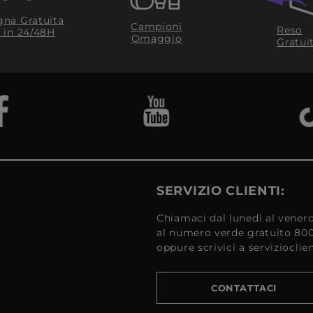
na Gratuita
Campioni
Reso
​ in 24/48H
Omaggio
Gratui
SERVIZIO CLIENTI:
Chiamaci dal lunedì al venerd
al numero verde gratuito 80
oppure scrivici a serviziocli
CONTATTACI