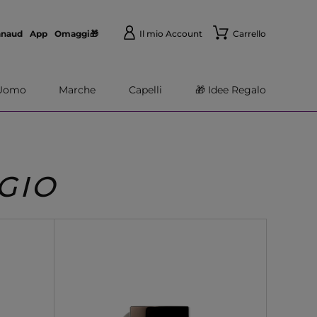
nnaud
App
Omaggi🎁
Il mio Account
Carrello
Uomo
Marche
Capelli
🎁 Idee Regalo
GIO