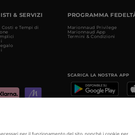
STI & SERVIZI
PROGRAMMA FEDELT
 Costi e Tempi di
Marionnaud Privilege
ione
Marionnaud App
mplici
Termini & Condizioni
i
Regalo
i
SCARICA LA NOSTRA APP
e
e necessari per il funzionamento del sito, nonché i cookie per