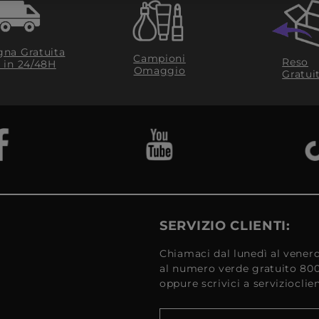
na Gratuita
Campioni
Reso
​ in 24/48H
Omaggio
Gratui
SERVIZIO CLIENTI:
Chiamaci dal lunedì al venerd
al numero verde gratuito 80
oppure scrivici a serviziocli