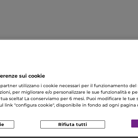
ferenze sui cookie
ri partner utilizzano i cookie necessari per il funzionamento del
Corpo Bianco Latte
Olio Secco Corpo
ioni, per migliorare e/o personalizzare le sue funzionalità e per
 tua scelta! La conserviamo per 6 mesi. Puoi modificare le tue s
inta Abbronzante
Irresistible Givenchy Eau De Parfu
link "configura cookie", disponibile in fondo ad ogni pagina d
Gel Viso
ie
Rifiuta tutti