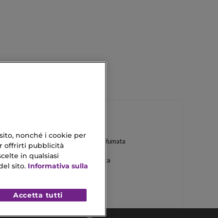
 sito, nonché i cookie per
Crema Per Il Corpo Profumata
 offrirti pubblicità
celte in qualsiasi
m
Fondotinta Lunga Tenuta
el sito.
Informativa sulla
Accetta tutti