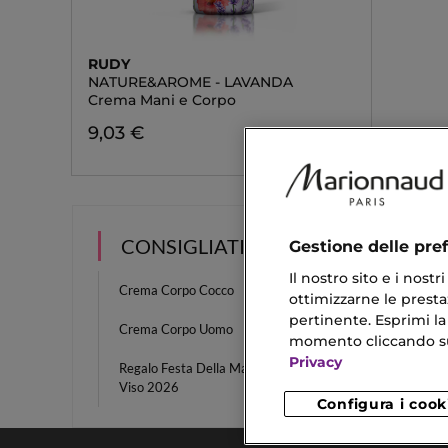
RUDY
NATURE&AROME - LAVANDA
Crema Mani e Corpo
9,03 €
CONSIGLIATI PER TE
Gestione delle pre
Il nostro sito e i nost
Crema Corpo Cocco
Crema 
ottimizzarne le prestaz
pertinente. Esprimi la
Crema Corpo Uomo
Fondot
momento cliccando sul 
Privacy
Regalo Festa Della Mamma Trattamenti
Crema 
Viso 2026
Configura i cook