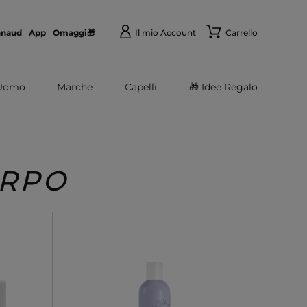
nnaud
App
Omaggi🎁
Il mio Account
Carrello
Uomo
Marche
Capelli
🎁 Idee Regalo
ORPO