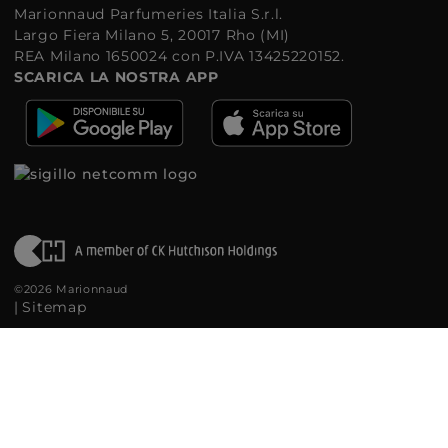
Marionnaud Parfumeries Italia S.r.l.
Largo Fiera Milano 5, 20017 Rho (MI)
REA Milano 1650024 con P.IVA 13425220152.
SCARICA LA NOSTRA APP
©2026 Marionnaud
|
Sitemap