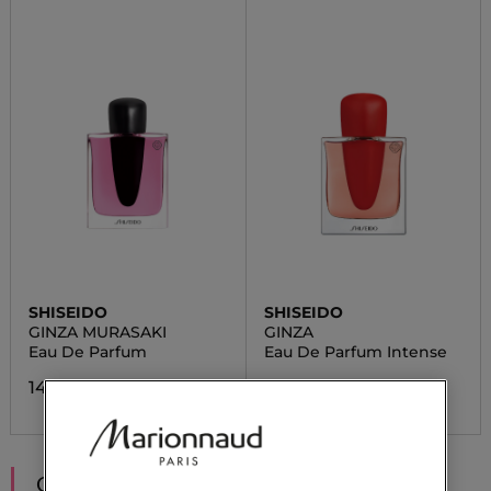
SHISEIDO
SHISEIDO
GINZA MURASAKI
GINZA
Eau De Parfum
Eau De Parfum Intense
140,90 €
80,32 €
CONSIGLIATI PER TE