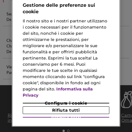
Gestione delle preferenze sui
cookie
Sauvage Eau
Miss Dior Eau
Acqua Di Gio
Profumi
De Parfum
De Parfum
Eau De
Shiseido
Il nostro sito e i nostri partner utilizzano
Parfum
i cookie necessari per il funzionamento
del sito, nonché i cookie per
ottimizzarne le prestazioni, per
Chanel
Mascara
Scandal
Crema
migliorare e/o personalizzare le sue
Chance Eau
Tubing
Profumo
Idratante
De Parfum
Uomo
Capelli
funzionalità e per offrirti pubblicità
pertinente. Esprimi la tua scelta! La
conserviamo per 6 mesi. Puoi
Vie Est Belle
Crema Viso
modificare le tue scelte in qualsiasi
Parfum
Aloe Vera
momento cliccando sul link "configura
cookie", disponibile in fondo ad ogni
pagina del sito.
Informativa sulla
Privacy
Configura i cookie
Rifiuta tutti
Consegna Gratuita
Ritiro in negozio
Camp
Accetta tutti
da 35€​ in 24/48H
in 2H
Oma