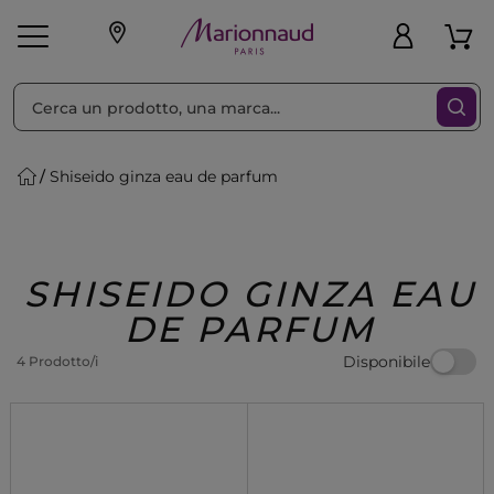
Ordina per
Filtra
Shiseido ginza eau de parfum
Make-up
Profumi
🎁 Idee
Corpo
Uomo
Marche
Capelli
Regalo
SHISEIDO GINZA EAU
DE PARFUM
Disponibile
4 Prodotto/i