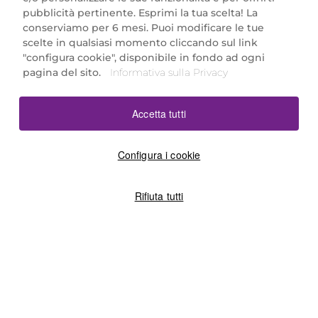
Marionnaud Parfumeries Italia S.r.l.
pubblicità pertinente. Esprimi la tua scelta! La
Largo Fiera Milano 5, 20017 Rho (MI)
conserviamo per 6 mesi. Puoi modificare le tue
REA Milano 1650024 con P.IVA 13425220152.
scelte in qualsiasi momento cliccando sul link
SCARICA LA NOSTRA APP
"configura cookie", disponibile in fondo ad ogni
pagina del sito.
Informativa sulla Privacy
Accetta tutti
Configura i cookie
Rifiuta tutti
©2026 Marionnaud
|
Sitemap