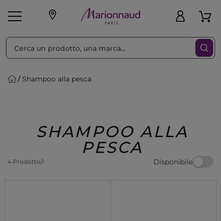
Ordina per
Filtra
Shampoo alla pesca
Make-up
Profumi
🎁 Idee
Corpo
Uomo
Marche
Capelli
Regalo
SHAMPOO ALLA
PESCA
Disponibile
4 Prodotto/i