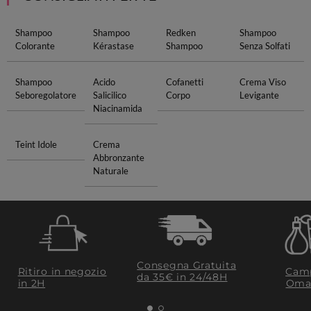
Shampoo
Shampoo
Redken
Shampoo
Colorante
Kérastase
Shampoo
Senza Solfati
Shampoo
Acido
Cofanetti
Crema Viso
Seboregolatore
Salicilico
Corpo
Levigante
Niacinamida
Teint Idole
Crema
Abbronzante
Naturale
Consegna Gratuita
Ritiro in negozio
Camp
da 35€​ in 24/48H
in 2H
Oma