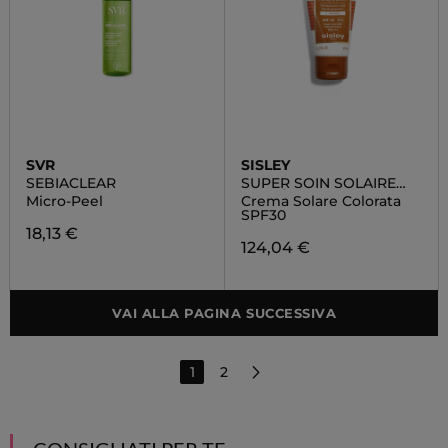
SVR
SISLEY
SEBIACLEAR
SUPER SOIN SOLAIRE
TEINTÈ
Micro-Peel
Crema Solare Colorata
SPF30
18,13 €
124,04 €
VAI ALLA PAGINA SUCCESSIVA
1
2