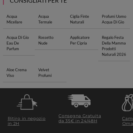
CONSIGLIATI PER TE
Acqua
Acqua
Ciglia Finte
Profumi Uomo
Micellare
Termale
Naturali
Acqua Di Gio
Acqua Di Gio
Rossetto
Applicatore
Regalo Festa
Eau De
Nude
Per Cipria
Della Mamma
Parfum
Prodotti
Naturali 2026
Aloe Crema
Velvet
Viso
Profumi
Consegna Gratuita
Ritiro in negozio
Camp
da 35€​ in 24/48H
in 2H
Oma