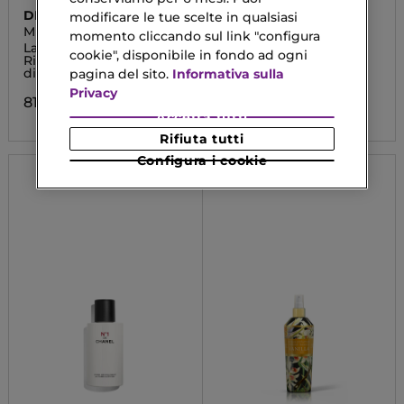
DIOR
SISLEY
modificare le tue scelte in qualsiasi
MISS DIOR
SUPER SOIN SOLAIRE
momento cliccando sul link "configura
TEINTÉ
Latte Corpo
Protezione Solare Viso
cookie", disponibile in fondo ad ogni
Riconfortante alla Cera
SPF30
di Rosa
pagina del sito.
Informativa sulla
123,20 €
Privacy
81,90 €
Accetta tutti
Rifiuta tutti
Configura i cookie