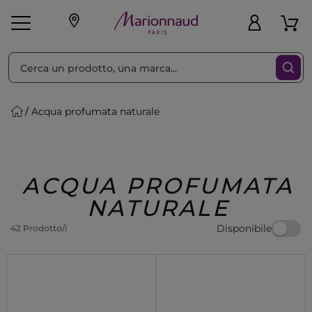
Ordina per
Filtra
Acqua profumata naturale
Make-up
Profumi
🎁 Idee
Corpo
Uomo
Marche
Capelli
Regalo
ACQUA PROFUMATA
NATURALE
Disponibile
42 Prodotto/i