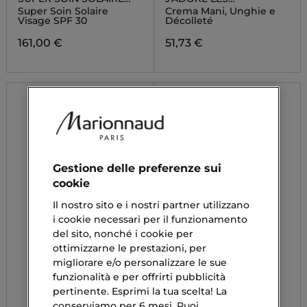
VISAGE SPF 30
ADORABLES
Super Soin Solaire
Crema Mani, Unghie e
Visage SPF 30
Décolleté
161,00 €
51,73 €
Gestione delle preferenze sui
cookie
Il nostro sito e i nostri partner utilizzano
i cookie necessari per il funzionamento
del sito, nonché i cookie per
ottimizzarne le prestazioni, per
migliorare e/o personalizzare le sue
funzionalità e per offrirti pubblicità
pertinente. Esprimi la tua scelta! La
conserviamo per 6 mesi. Puoi