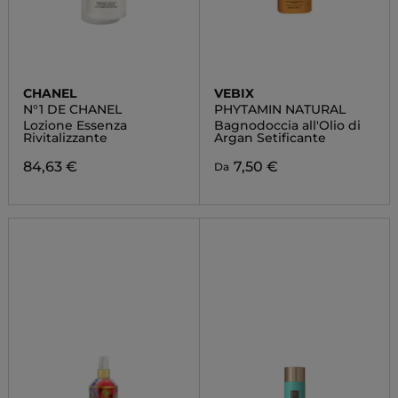
CHANEL
VEBIX
N°1 DE CHANEL
PHYTAMIN NATURAL
Lozione Essenza
Bagnodoccia all'Olio di
Rivitalizzante
Argan Setificante
84,63 €
7,50 €
Da