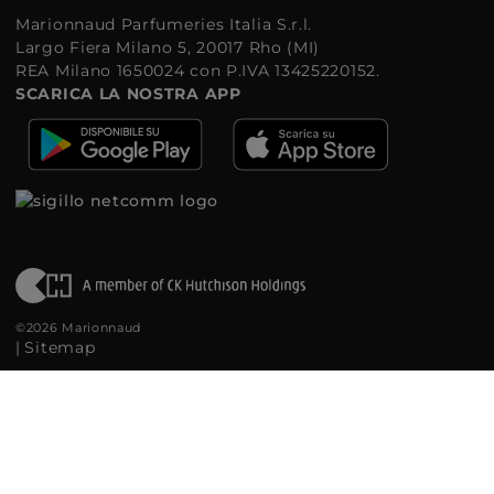
Marionnaud Parfumeries Italia S.r.l.
Largo Fiera Milano 5, 20017 Rho (MI)
REA Milano 1650024 con P.IVA 13425220152.
SCARICA LA NOSTRA APP
©2026 Marionnaud
|
Sitemap