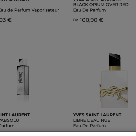
BLACK OPIUM OVER RED
au de Parfum Vaporisateur
Eau De Parfum
,03 €
100,90 €
Da
AINT LAURENT
YVES SAINT LAURENT
L'ABSOLU
LIBRE L'EAU NUE
Parfum
Eau De Parfum
,43 €
101,43 €
Da