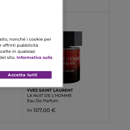
 sito, nonché i cookie per
 offrirti pubblicità
celte in qualsiasi
el sito.
Informativa sulla
Accetta tutti
YVES SAINT LAURENT
LA NUIT DE L'HOMME
Eau De Parfum
107,00 €
Da