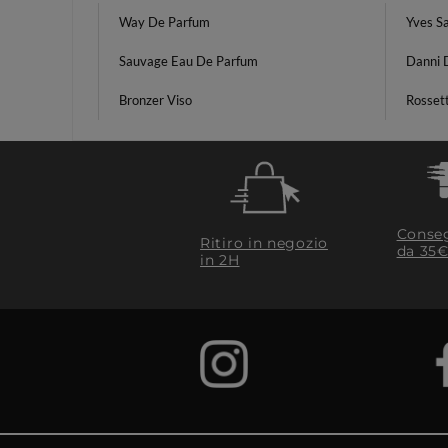
Way De Parfum
Yves Sa
Sauvage Eau De Parfum
Danni 
Bronzer Viso
Rossett
Conseg
Ritiro in negozio
da 35€
in 2H