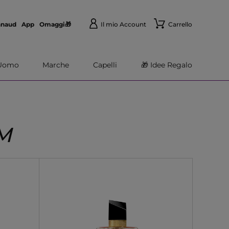
nnaud
App
Omaggi🎁
Il mio Account
Carrello
Uomo
Marche
Capelli
🎁 Idee Regalo
M