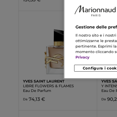
Gestione delle pre
Il nostro sito e i nost
ottimizzarne le prestaz
pertinente. Esprimi la
momento cliccando sul 
Privacy
Configura i cook
YVES SAINT LAURENT
YVES S
LIBRE FLOWERS & FLAMES
Y INTEN
Eau De Parfum
Eau De 
74,13 €
90,2
Da
Da