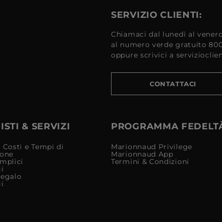
SERVIZIO CLIENTI:
Chiamaci dal lunedì al venerd
al numero verde gratuito 80
oppure scrivici a serviziocli
CONTATTACI
STI & SERVIZI
PROGRAMMA FEDELT
 Costi e Tempi di
Marionnaud Privilege
ione
Marionnaud App
mplici
Termini & Condizioni
i
Regalo
i