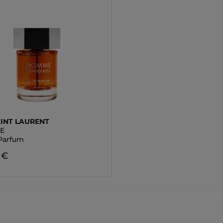
AINT LAURENT
E
Parfum
 €