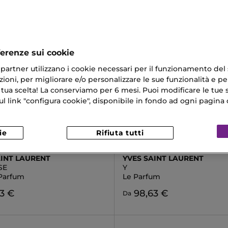
ferenze sui cookie
ri partner utilizzano i cookie necessari per il funzionamento del
ioni, per migliorare e/o personalizzare le sue funzionalità e per
 tua scelta! La conserviamo per 6 mesi. Puoi modificare le tue s
link "configura cookie", disponibile in fondo ad ogni pagina d
ie
Rifiuta tutti
AINT LAURENT
YVES SAINT LAURENT
SE
Y
Parfum
Le Parfum
3 €
98,63 €
Da