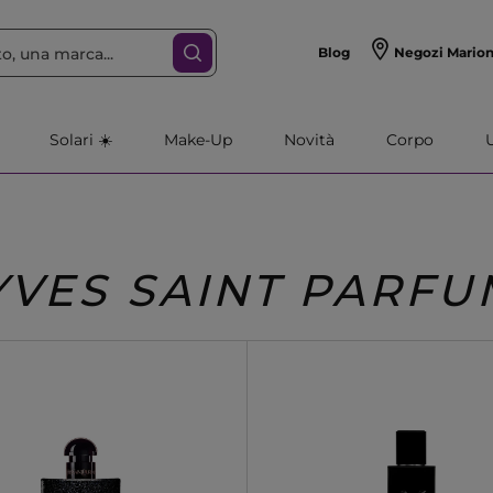
Blog
Negozi Mario
Solari ☀️
Make-Up
Novità
Corpo
YVES SAINT PARFU