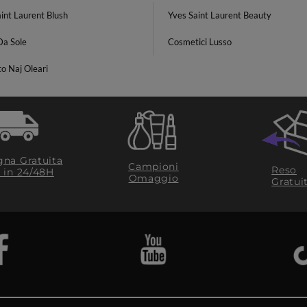
int Laurent Blush
Yves Saint Laurent Beauty
Da Sole
Cosmetici Lusso
o Naj Oleari
na Gratuita
Campioni
Reso
​ in 24/48H
Omaggio
Gratui