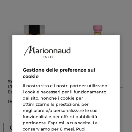
Gestione delle preferenze sui
cookie
YVES SAINT LAURENT
PEPE JEANS
Il nostro sito e i nostri partner utilizzano
L'HOMME
PORTOBELLO VINTAGE
VIBES
i cookie necessari per il funzionamento
Eau De Parfum
Body Mist
del sito, nonché i cookie per
160,90 €
9,06 €
ottimizzarne le prestazioni, per
migliorare e/o personalizzare le sue
funzionalità e per offrirti pubblicità
pertinente. Esprimi la tua scelta! La
CONSIGLIATI PER TE
conserviamo per 6 mesi. Puoi