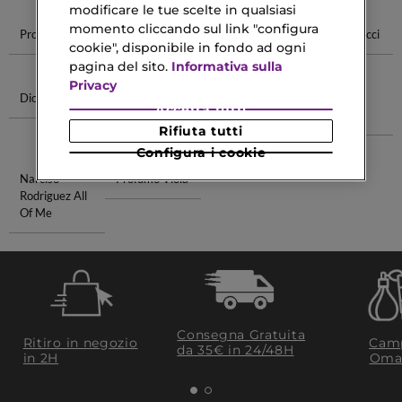
modificare le tue scelte in qualsiasi
momento cliccando sul link "configura
Profumi Alien
Profumi
Profumi Prada
Profumi Gucci
cookie", disponibile in fondo ad ogni
Versace
pagina del sito.
Informativa sulla
Privacy
Dior Profumi
Detergente
Olio Per
Shampoo
Accetta tutti
Corpo Pelle
Capelli
Ritual
Rifiuta tutti
Grassa
Naturale
Configura i cookie
Narciso
Profumo Viola
Rodriguez All
Of Me
Consegna Gratuita
Ritiro in negozio
Camp
da 35€​ in 24/48H
in 2H
Oma