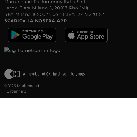
Marionnaud Parfumeries Italia S.r.l.
Largo Fiera Milano 5, 20017 Rho (MI)
REA Milano 1650024 con P.IVA 13425220152.
SCARICA LA NOSTRA APP
©2026 Marionnaud
|
Sitemap