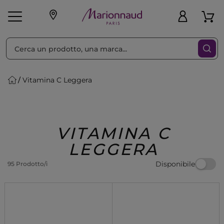
Ordina per
Filtra
Vitamina C Leggera
Make-up
Profumi
🎁 Idee
Corpo
Uomo
Marche
Capelli
Regalo
VITAMINA C
LEGGERA
Disponibile
95 Prodotto/i