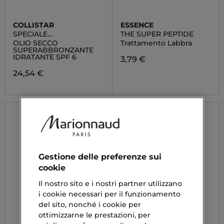
COLLISTAR
ESSENCE
SPECIALE
THE SUPER PEPTIDE
ABBRONZATURA
OLIO SECCO
Trattamento Labbra
PERFETTA
SUPERABBRONZANTE
IDRATANTE SPF 6
3,79 €
24,54 €
Gestione delle preferenze sui
cookie
Il nostro sito e i nostri partner utilizzano
i cookie necessari per il funzionamento
del sito, nonché i cookie per
ottimizzarne le prestazioni, per