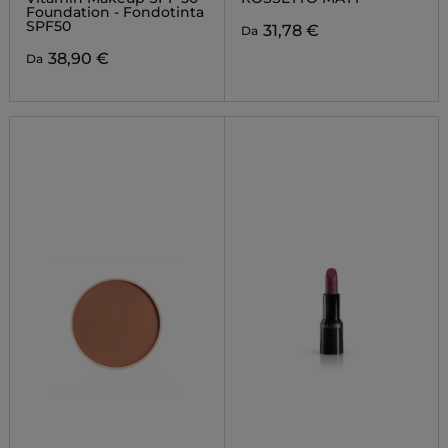
Foundation - Fondotinta
SPF50
31,78 €
Da
38,90 €
Da