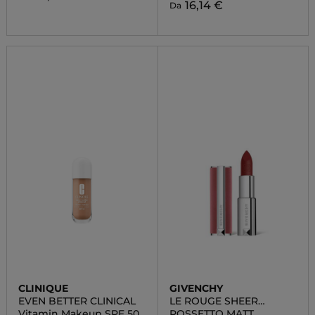
16,14 €
Da
CLINIQUE
GIVENCHY
EVEN BETTER CLINICAL
LE ROUGE SHEER
VELVET
Vitamin Makeup SPF 50
ROSSETTO MATT