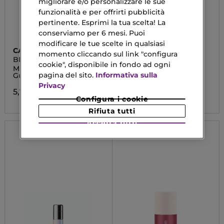
migliorare e/o personalizzare le sue
funzionalità e per offrirti pubblicità
pertinente. Esprimi la tua scelta! La
conserviamo per 6 mesi. Puoi
modificare le tue scelte in qualsiasi
CATRICE
BOBBI BROWN
momento cliccando sul link "configura
BLUSHIN' CHARM
VITAMIN ENRICHED
cookie", disponibile in fondo ad ogni
FACE BASE
Multi Stick Labbra &
Primer Idratante
pagina del sito.
Informativa sulla
Guance
82,00 €
Privacy
5,79 €
Configura i cookie
Rifiuta tutti
Accetta tutti