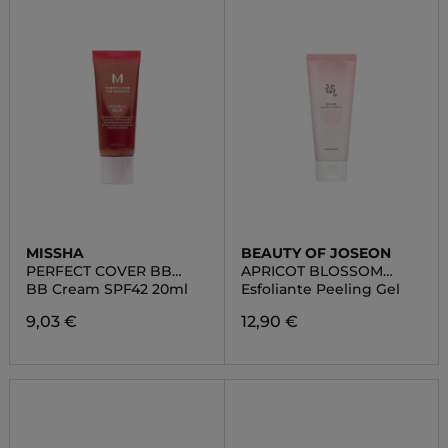
MISSHA
BEAUTY OF JOSEON
PERFECT COVER BB
APRICOT BLOSSOM
CREAM
PEELING GEL
BB Cream SPF42 20ml
Esfoliante Peeling Gel
9,03 €
12,90 €