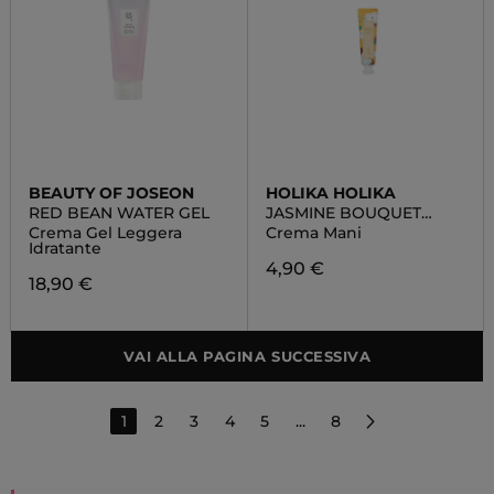
BEAUTY OF JOSEON
HOLIKA HOLIKA
RED BEAN WATER GEL
JASMINE BOUQUET
HAND CREAM
Crema Gel Leggera
Crema Mani
Idratante
4,90 €
18,90 €
VAI ALLA PAGINA SUCCESSIVA
1
2
3
4
5
...
8