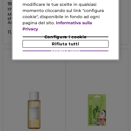
7DAYS
A'PIEU
modificare le tue scelte in qualsiasi
HYALURONIC
JUICY PANG WATER
momento cliccando sul link "configura
BLUSHER
Massaggiatore Viso V-
Blush a Base Acqua
cookie", disponibile in fondo ad ogni
shaping - Concentrato
Antirughe
pagina del sito.
Informativa sulla
7,34 €
Da
Privacy
11,90 €
Configura i cookie
Rifiuta tutti
Accetta tutti