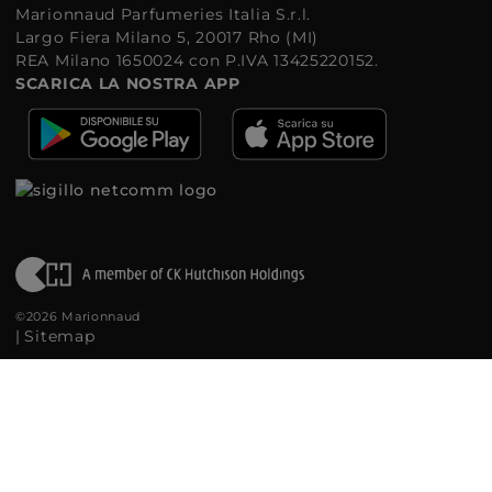
Marionnaud Parfumeries Italia S.r.l.
Largo Fiera Milano 5, 20017 Rho (MI)
REA Milano 1650024 con P.IVA 13425220152.
SCARICA LA NOSTRA APP
©2026 Marionnaud
|
Sitemap