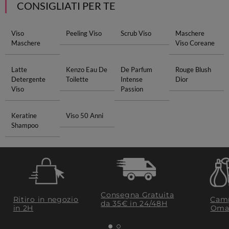
CONSIGLIATI PER TE
Viso
Peeling Viso
Scrub Viso
Maschere
Maschere
Viso Coreane
Latte
Kenzo Eau De
De Parfum
Rouge Blush
Detergente
Toilette
Intense
Dior
Viso
Passion
Keratine
Viso 50 Anni
Shampoo
Consegna Gratuita
Ritiro in negozio
Camp
da 35€​ in 24/48H
in 2H
Oma