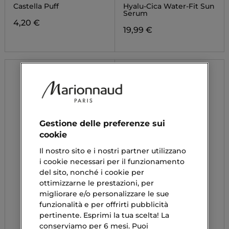
CENTELLA
Castella Puff
Hyalu-Cica Water-Fit Sun
Serum
4,20 €
19,99 €
Gestione delle preferenze sui
cookie
Il nostro sito e i nostri partner utilizzano
i cookie necessari per il funzionamento
del sito, nonché i cookie per
ottimizzarne le prestazioni, per
migliorare e/o personalizzare le sue
funzionalità e per offrirti pubblicità
pertinente. Esprimi la tua scelta! La
conserviamo per 6 mesi. Puoi