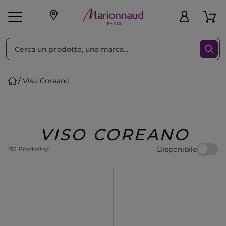
Ordina per
Filtra
Viso Coreano
Make-up
Profumi
🎁 Idee
Corpo
Uomo
Marche
Capelli
Regalo
VISO COREANO
Disponibile
192 Prodotto/i