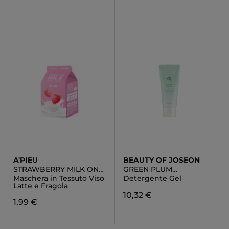
A'PIEU
BEAUTY OF JOSEON
STRAWBERRY MILK ONE-
GREEN PLUM
PACK
REFRESHING CLEANSER
Maschera in Tessuto Viso
Detergente Gel
Latte e Fragola
10,32 €
1,99 €