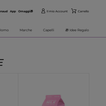
nnaud
App
Omaggi🎁
Il mio Account
Carrello
Uomo
Marche
Capelli
🎁 Idee Regalo
E