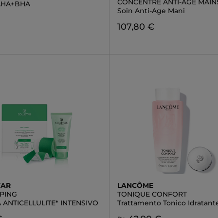
CONCENTRE ANTI-ÂGE MAIN
 AHA+BHA
Soin Anti-Age Mani
107,80 €
TAR
LANCÔME
APING
TONIQUE CONFORT
 ANTICELLULITE* INTENSIVO
Trattamento Tonico Idratant