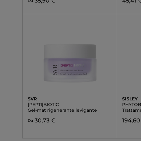
35,90 €
45,41 
Da
SVR
SISLEY
[PEPTI]BIOTIC
PHYTOB
Gel-mat rigenerante levigante
Trattam
30,73 €
194,60
Da