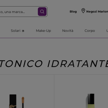
Blog
Negozi Mario
Solari ☀️
Make-Up
Novità
Corpo
TONICO IDRATANT