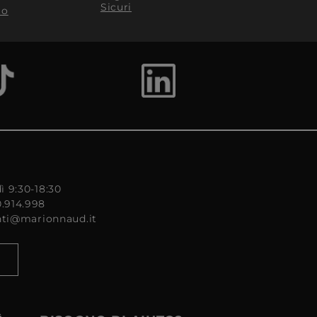
Sicuri
to
ì 9:30-18:30
0.914.998
enti@marionnaud.it