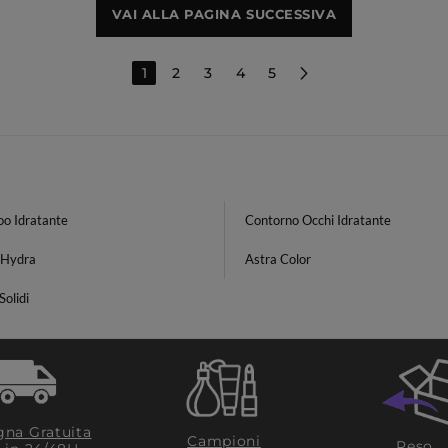
VAI ALLA PAGINA SUCCESSIVA
1
2
3
4
5
o Idratante
Contorno Occhi Idratante
 Hydra
Astra Color
Solidi
na Gratuita
Campioni
Reso