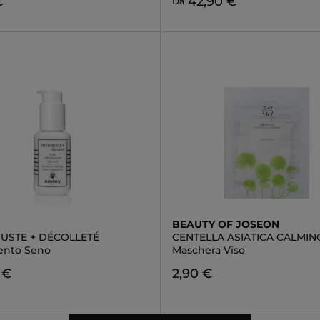
€
42,90 €
Da
BEAUTY OF JOSEON
USTE + DÉCOLLETÉ
CENTELLA ASIATICA CALMIN
ento Seno
Maschera Viso
 €
2,90 €