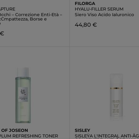
FILORGA
APTURE
HYALU-FILLER SERUM
chi – Correzione Enti-Età –
Siero Viso Acido Ialuronico
cCmpattezza, Borse e
e
44,80 €
 €
 OF JOSEON
SISLEY
PLUM REFRESHING TONER
SISLEŸA L'INTEGRAL ANTI-Â