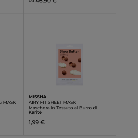
46,90 €
Da
MISSHA
G MASK
AIRY FIT SHEET MASK
Maschera in Tessuto al Burro di
Karitè
1,99 €