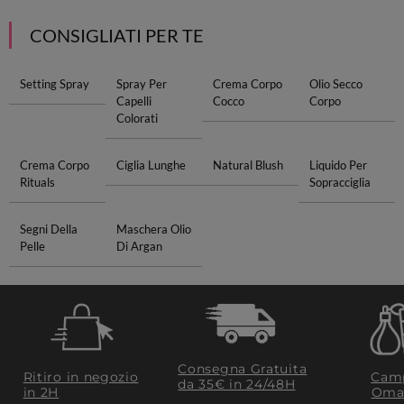
CONSIGLIATI PER TE
Setting Spray
Spray Per
Crema Corpo
Olio Secco
Capelli
Cocco
Corpo
Colorati
Crema Corpo
Ciglia Lunghe
Natural Blush
Liquido Per
Rituals
Sopracciglia
Segni Della
Maschera Olio
Pelle
Di Argan
Consegna Gratuita
Ritiro in negozio
Camp
da 35€​ in 24/48H
in 2H
Oma