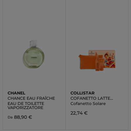
CHANEL
COLLISTAR
CHANCE EAU FRAÎCHE
COFANETTO LATTE
SPRAY ABBRONZANTE
EAU DE TOILETTE
Cofanetto Solare
IDRATANTE SPF 20
VAPORIZZATORE
22,74 €
88,90 €
Da