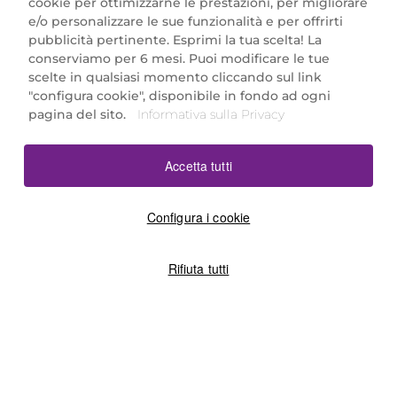
cookie per ottimizzarne le prestazioni, per migliorare
e/o personalizzare le sue funzionalità e per offrirti
Marionnaud Parfumeries Italia S.r.l.
pubblicità pertinente. Esprimi la tua scelta! La
Largo Fiera Milano 5, 20017 Rho (MI)
conserviamo per 6 mesi. Puoi modificare le tue
REA Milano 1650024 con P.IVA 13425220152.
scelte in qualsiasi momento cliccando sul link
SCARICA LA NOSTRA APP
"configura cookie", disponibile in fondo ad ogni
pagina del sito.
Informativa sulla Privacy
Accetta tutti
Configura i cookie
Rifiuta tutti
©2026 Marionnaud
|
Sitemap