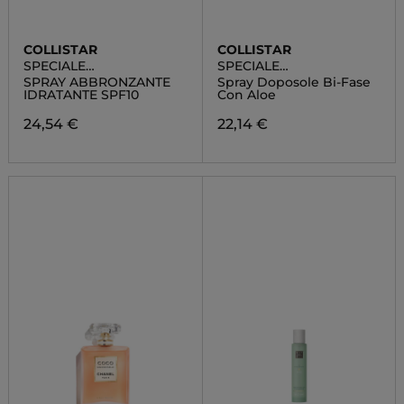
COLLISTAR
COLLISTAR
SPECIALE
SPECIALE
ABBRONZATURA
ABBRONZATURA
SPRAY ABBRONZANTE
Spray Doposole Bi-Fase
PERFETTA
PERFETTA
IDRATANTE SPF10
Con Aloe
24,54 €
22,14 €