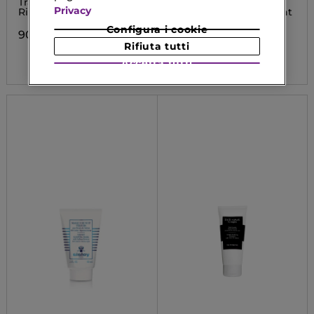
Trattamento Gel Capelli
Soin Lavant
Privacy
Ricci
Antipelliculaire Apaisant
- Shampoo antiforfora
Configura i cookie
senza solfati
90,00 €
Rifiuta tutti
84,00 €
Accetta tutti