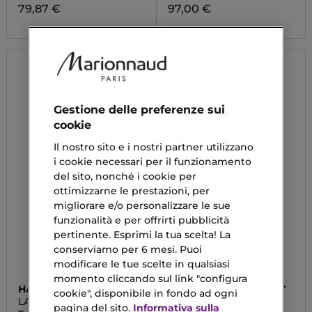
79,87 €
97,00 €
Gestione delle preferenze sui
cookie
Il nostro sito e i nostri partner utilizzano
i cookie necessari per il funzionamento
del sito, nonché i cookie per
ottimizzarne le prestazioni, per
migliorare e/o personalizzare le sue
funzionalità e per offrirti pubblicità
pertinente. Esprimi la tua scelta! La
conserviamo per 6 mesi. Puoi
modificare le tue scelte in qualsiasi
momento cliccando sul link "configura
HAIR RITUEL BY SISLEY
HAIR RITUEL BY SISLEY
cookie", disponibile in fondo ad ogni
LA GELÉE SOIN DES
HAIR RITUEL
pagina del sito.
Informativa sulla
BOUCLES