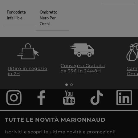
Fondotinta
Ombretto
Infaillible
Nero Per
Occhi
Consegna Gratuita
Ritiro in negozio
Camp
da 35€​ in 24/48H
in 2H
Oma
TUTTE LE NOVITÀ MARIONNAUD
Iscriviti e scopri le ultime novità e promozioni!