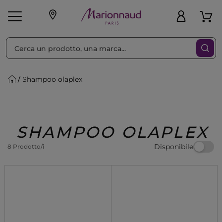
Ordina per
Filtra
Shampoo olaplex
Make-up
Profumi
🎁 Idee
Corpo
Uomo
Marche
Capelli
Regalo
SHAMPOO OLAPLEX
Disponibile
8 Prodotto/i