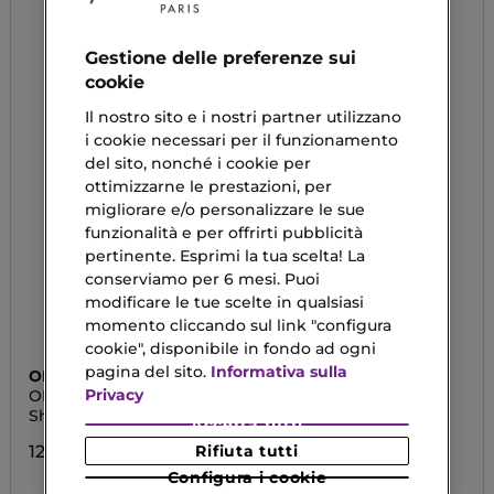
Gestione delle preferenze sui
cookie
Il nostro sito e i nostri partner utilizzano
i cookie necessari per il funzionamento
del sito, nonché i cookie per
ottimizzarne le prestazioni, per
migliorare e/o personalizzare le sue
funzionalità e per offrirti pubblicità
pertinente. Esprimi la tua scelta! La
conserviamo per 6 mesi. Puoi
modificare le tue scelte in qualsiasi
momento cliccando sul link "configura
cookie", disponibile in fondo ad ogni
pagina del sito.
Informativa sulla
OLAPLEX
OLAPLEX
Privacy
OLAPLEX NO.4D CLEAN
NO. 4D
VOLUME DETOX DRY
Shampoo
Clean Volume Detox -
Accetta tutti
SHAMPOO
Dry Shampoo
12,80 €
Rifiuta tutti
29,50 €
Configura i cookie