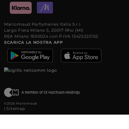
Marionnaud Parfumeries Italia S.r.l.
Largo Fiera Milano 5, 20017 Rho (MI)
REA Milano 1650024 con P.IVA 13425220152.
SCARICA LA NOSTRA APP
©2026 Marionnaud
|
Sitemap