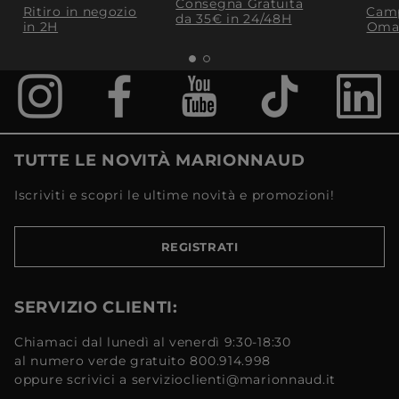
Consegna Gratuita
Ritiro in negozio
Camp
da 35€​ in 24/48H
in 2H
Oma
TUTTE LE NOVITÀ MARIONNAUD
Iscriviti e scopri le ultime novità e promozioni!
REGISTRATI
SERVIZIO CLIENTI:
Chiamaci dal lunedì al venerdì 9:30-18:30
al numero verde gratuito 800.914.998
oppure scrivici a servizioclienti@marionnaud.it