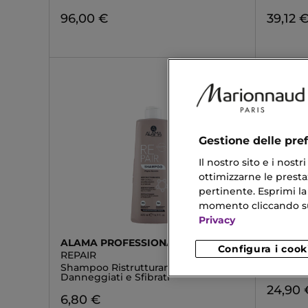
96,00 €
39,12 
Gestione delle pre
Il nostro sito e i nost
ottimizzarne le prestaz
pertinente. Esprimi la
momento cliccando sul 
Privacy
ALAMA PROFESSIONAL
MARIO
Configura i cook
REPAIR
VOLUM
Shampoo Ristrutturante Capelli
Shampoo
Danneggiati e Sfibrati
24,90 
6,80 €