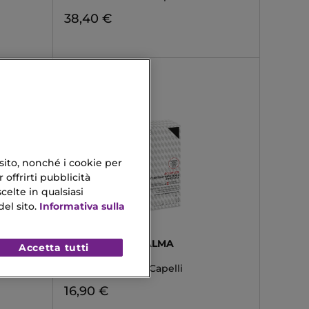
38,40 €
 sito, nonché i cookie per
 offrirti pubblicità
celte in qualsiasi
el sito.
Informativa sulla
DIEGO DALLA PALMA
Accetta tutti
ACID PLEX
Kit Ristutturante Capelli
16,90 €