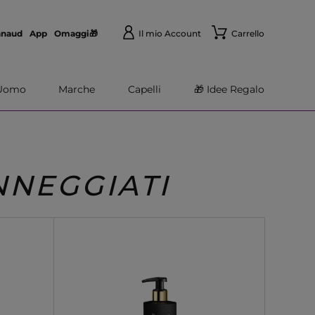
nnaud
App
Omaggi🎁
Il mio Account
Carrello
Uomo
Marche
Capelli
🎁 Idee Regalo
NNEGGIATI