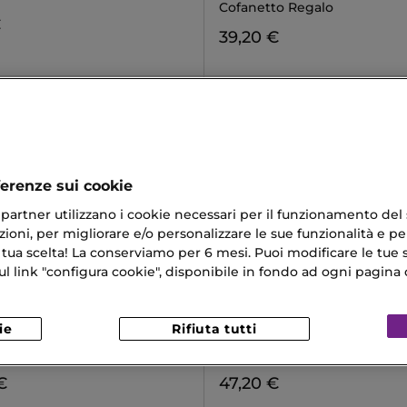
Cofanetto Regalo
€
39,20 €
ferenze sui cookie
ri partner utilizzano i cookie necessari per il funzionamento del
ioni, per migliorare e/o personalizzare le sue funzionalità e per
 tua scelta! La conserviamo per 6 mesi. Puoi modificare le tue s
link "configura cookie", disponibile in fondo ad ogni pagina d
NNAUD
KERASTASE
ie
Rifiuta tutti
E
PREMIÈRE
 Texturizzante
Sérum Filler Fondamental
€
47,20 €