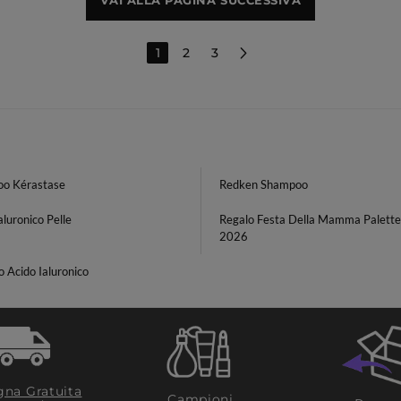
VAI ALLA PAGINA SUCCESSIVA
1
2
3
o Kérastase
Redken Shampoo
aluronico Pelle
Regalo Festa Della Mamma Palette
2026
o Acido Ialuronico
na Gratuita
Campioni