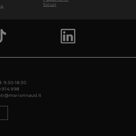
Sicuri
to
ì 9:30-18:30
0.914.998
enti@marionnaud.it