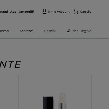
nnaud
App
Omaggi🎁
Il mio Account
Carrello
Uomo
Marche
Capelli
🎁 Idee Regalo
NTE