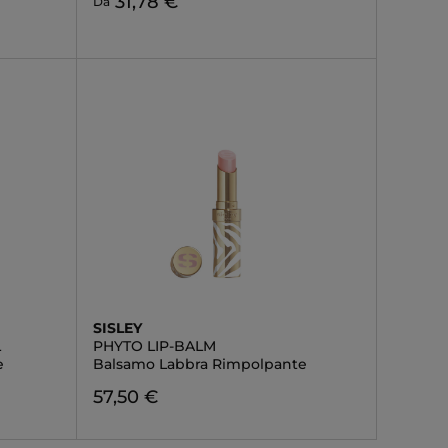
31,78 €
Da
SISLEY
L
PHYTO LIP-BALM
e
Balsamo Labbra Rimpolpante
57,50 €