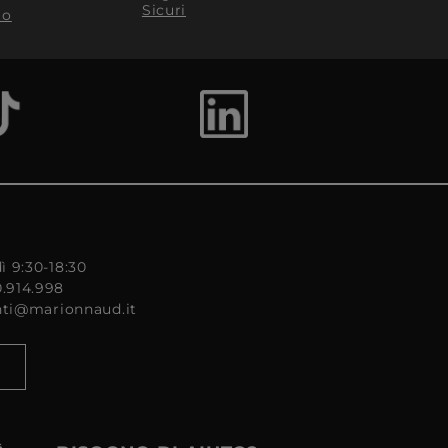
Sicuri
to
ì 9:30-18:30
0.914.998
enti@marionnaud.it