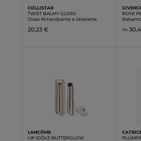
COLLISTAR
GIVENC
TWIST BALMY GLOSS
ROSE P
Gloss Rimpolpante e Idratante
Balsamo
20,23 €
30,
Da
LANCÔME
CATRIC
LIP IDÔLE BUTTERGLOW
PLUMPI