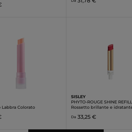
31,78 €
Da
€
SISLEY
PHYTO-ROUGE SHINE REFIL
 Labbra Colorato
Rossetto brillante e idratant
€
33,25 €
Da