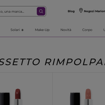
Blog
Negozi Mario
Solari ☀️
Make-Up
Novità
Corpo
SSETTO RIMPOLPA