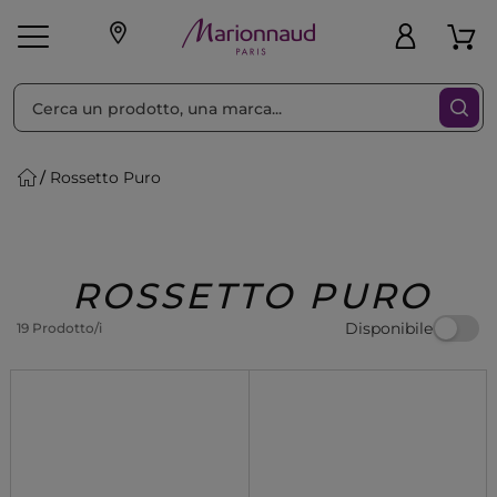
Ordina per
Filtra
Rossetto Puro
Make-up
Profumi
🎁 Idee
Corpo
Uomo
Marche
Capelli
Regalo
ROSSETTO PURO
Disponibile
19 Prodotto/i