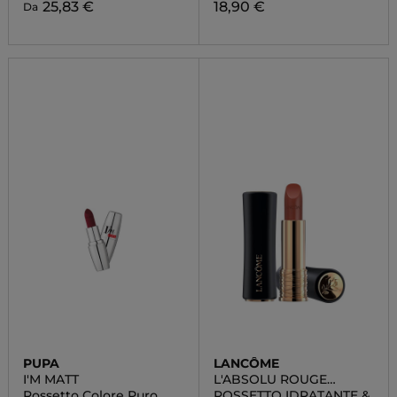
25,83 €
18,90 €
Da
PUPA
LANCÔME
I'M MATT
L'ABSOLU ROUGE
CREAM
Rossetto Colore Puro
ROSSETTO IDRATANTE &