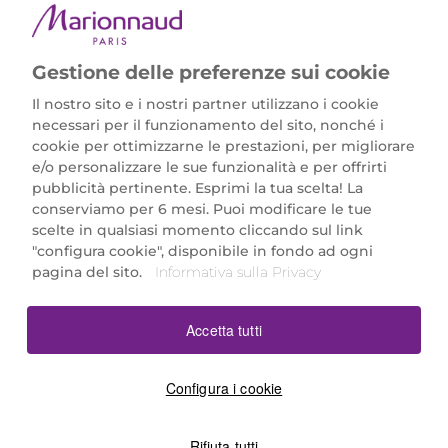
Gestione delle preferenze sui cookie
Il nostro sito e i nostri partner utilizzano i cookie
necessari per il funzionamento del sito, nonché i
cookie per ottimizzarne le prestazioni, per migliorare
e/o personalizzare le sue funzionalità e per offrirti
Marionnaud Parfumeries Italia S.r.l.
pubblicità pertinente. Esprimi la tua scelta! La
Largo Fiera Milano 5, 20017 Rho (MI)
conserviamo per 6 mesi. Puoi modificare le tue
REA Milano 1650024 con P.IVA 13425220152.
scelte in qualsiasi momento cliccando sul link
SCARICA LA NOSTRA APP
"configura cookie", disponibile in fondo ad ogni
pagina del sito.
Informativa sulla Privacy
Accetta tutti
Configura i cookie
Rifiuta tutti