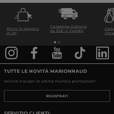
Consegna Gratuita
Ritiro in negozio
Camp
da 35€​ in 24/48H
in 2H
Oma
TUTTE LE NOVITÀ MARIONNAUD
Iscriviti e scopri le ultime novità e promozioni!
REGISTRATI
SERVIZIO CLIENTI: