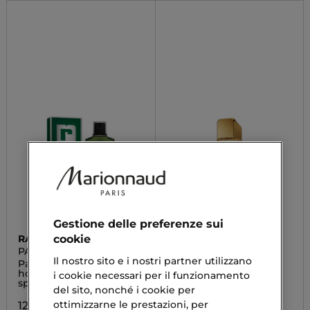
Gestione delle preferenze sui
cookie
RABANNE
RABANNE
PACO RABANNE
1 MILLION
Il nostro sito e i nostri partner utilizzano
Paco Rabanne pour
1 Million Lozione
homme eau de toilette
Dopobarba
i cookie necessari per il funzionamento
spray
del sito, nonché i cookie per
62,93 €
ottimizzarne le prestazioni, per
128,90 €