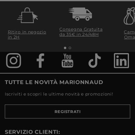
Consegna Gratuita
Ritiro in negozio
Camp
da 35€​ in 24/48H
in 2H
Oma
TUTTE LE NOVITÀ MARIONNAUD
Iscriviti e scopri le ultime novità e promozioni!
REGISTRATI
SERVIZIO CLIENTI: