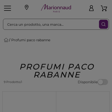
Ordina per
Filtra
Profumi paco rabanne
Make-up
Profumi
🎁 Idee
Corpo
Uomo
Marche
Capelli
Regalo
PROFUMI PACO
RABANNE
Disponibile
9 Prodotto/i