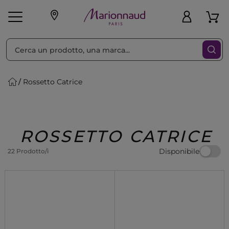
Ordina per
Filtra
Rossetto Catrice
Make-up
Profumi
🎁 Idee
Corpo
Uomo
Marche
Capelli
Regalo
ROSSETTO CATRICE
Disponibile
22 Prodotto/i