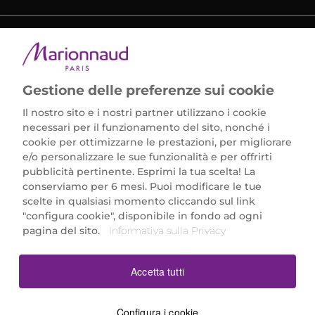
METODI DI PAGAMENTO
Gestione delle preferenze sui cookie
Il nostro sito e i nostri partner utilizzano i cookie
necessari per il funzionamento del sito, nonché i
cookie per ottimizzarne le prestazioni, per migliorare
e/o personalizzare le sue funzionalità e per offrirti
Marionnaud Parfumeries Italia S.r.l.
pubblicità pertinente. Esprimi la tua scelta! La
Largo Fiera Milano 5, 20017 Rho (MI)
conserviamo per 6 mesi. Puoi modificare le tue
REA Milano 1650024 con P.IVA 13425220152.
scelte in qualsiasi momento cliccando sul link
SCARICA LA NOSTRA APP
"configura cookie", disponibile in fondo ad ogni
pagina del sito.
Informativa sulla Privacy
Accetta tutti
Configura i cookie