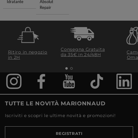
Idratante
Absolut
Repair
Consegna Gratuita
Ritiro in negozio
Camp
da 35€​ in 24/48H
in 2H
Oma
TUTTE LE NOVITÀ MARIONNAUD
Iscriviti e scopri le ultime novità e promozioni!
REGISTRATI