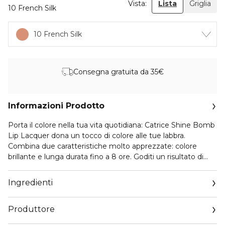
Vista:
Lista
Griglia
10 French Silk
10 French Silk
Consegna gratuita da 35€
Informazioni Prodotto
Porta il colore nella tua vita quotidiana: Catrice Shine Bomb
Lip Lacquer dona un tocco di colore alle tue labbra.
Combina due caratteristiche molto apprezzate: colore
brillante e lunga durata fino a 8 ore. Goditi un risultato di
colore uniforme e intenso e beneficia della consistenza
cremosa del rossetto liquido morbido. Per questo motivo,
Ingredienti
le tue labbra saranno idratate. Inoltre, il rossetto è leggero
sulle labbra, non si asciuga e non è appiccicoso. Un must-
Produttore
have comodo e lucente per il giorno e la notte: Rossetto
Catrice Shine Bomb in palissandro chiaro è perfetto per